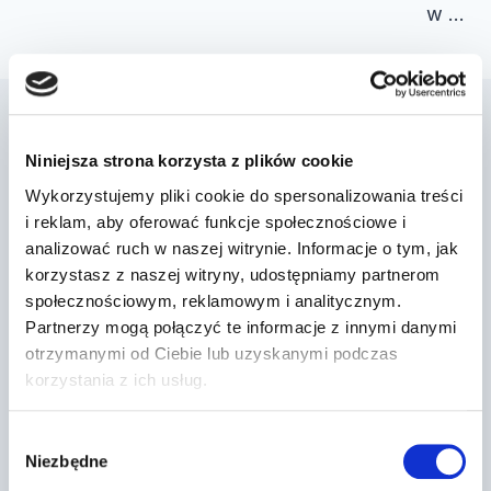
w …
Podobne wpisy
Niniejsza strona korzysta z plików cookie
Wykorzystujemy pliki cookie do spersonalizowania treści
i reklam, aby oferować funkcje społecznościowe i
analizować ruch w naszej witrynie. Informacje o tym, jak
Dr Prawko odpowiada: Czy w
korzystasz z naszej witryny, udostępniamy partnerom
przedstawionej sytuacji zbliżasz się
społecznościowym, reklamowym i analitycznym.
do skrz…
Partnerzy mogą połączyć te informacje z innymi danymi
otrzymanymi od Ciebie lub uzyskanymi podczas
Przez
2022-03-13
korzystania z ich usług.
Wybór
Niezbędne
zgody