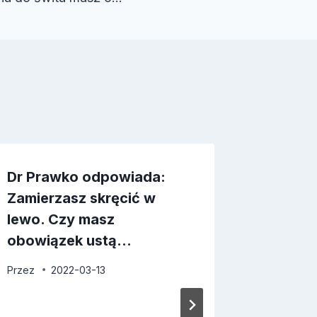
Dr Prawko odpowiada:
Dr Pra
Zamierzasz skręcić w
Czy omi
lewo. Czy masz
oznako
obowiązek ustą…
obowią
Przez
2022-03-13
Przez
2