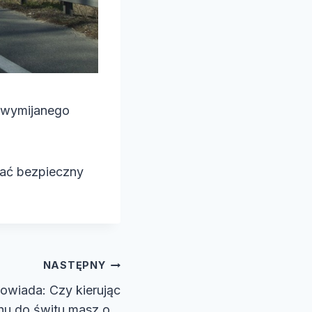
d wymijanego
wać bezpieczny
NASTĘPNY
owiada: Czy kierując
hu do świtu masz o…