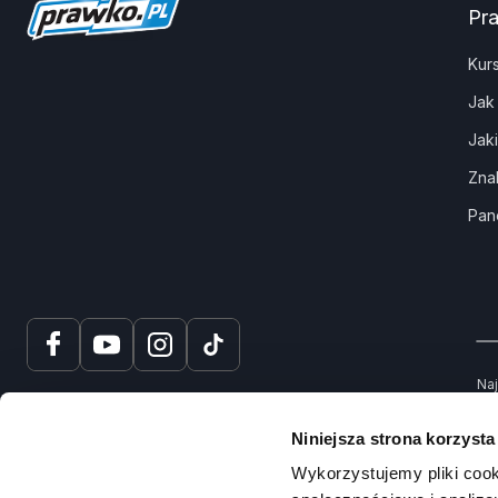
Pr
Kur
Jak
Jak
Zna
Pan
Naj
tru
spr
Niniejsza strona korzysta
Na
Wykorzystujemy pliki cook