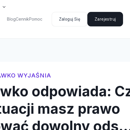
Blog
Cennik
Pomoc
Zaloguj Się
Zarejestruj
AWKO WYJAŚNIA
awko odpowiada: C
ytuacji masz prawo
ować dowolny ods