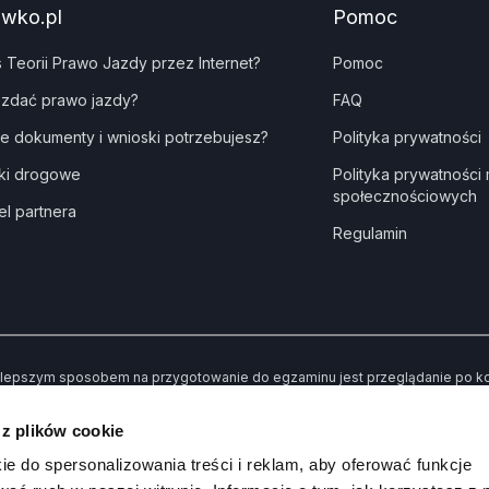
awko.pl
Pomoc
s Teorii Prawo Jazdy przez Internet?
Pomoc
 zdać prawo jazdy?
FAQ
ie dokumenty i wnioski potrzebujesz?
Polityka prywatności
ki drogowe
Polityka prywatności
społecznościowych
el partnera
Regulamin
lepszym sposobem na przygotowanie do egzaminu jest przeglądanie po kole
dne” kiedy udzielisz złej odpowiedzi. Dzięki temu po przerobieniu wszystki
awiły Ci trudności.
 z plików cookie
 koniec możesz sprawdzić swoją wiedzę poprzez rozwiązywanie przykład
ie do spersonalizowania treści i reklam, aby oferować funkcje