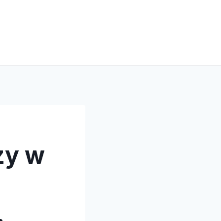
zy w
…