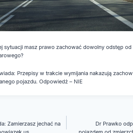
tej sytuacji masz prawo zachować dowolny odstęp o
arowego?
iada: Przepisy w trakcie wymijania nakazują zacho
anego pojazdu. Odpowiedż – NIE
cja
a: Zamierzasz jechać na
Dr Prawko odp
bowiązek us…
pojazdem od zmierzc