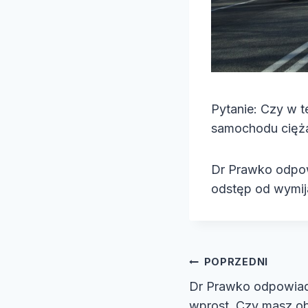
Pytanie: Czy w 
samochodu cięż
Dr Prawko odpow
odstęp od wymij
Nawiga
POPRZEDNI
Dr Prawko odpowiad
wprost. Czy masz o