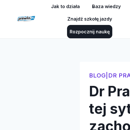
Przejdź
Jak to działa
Baza wiedzy
do
Znajdź szkołę jazdy
treści
Rozpocznij naukę
BLOG
|
DR PR
Dr Pr
tej s
zach