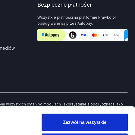
Bezpieczne płatności
Wszystkie płatności na platformie Prawko.pl
obsługiwane są przez Autopay.
 mediów
i wszystkich pytań po modułach i skorzystanie z opcji „oznacz jako
ch pytań będziesz mieć możliwość powrotu jedynie do tych, które
Zezwól na wszystkie
owego egzaminu.