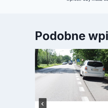
wpisu
Podobne wp
ada:
należy
anie?…