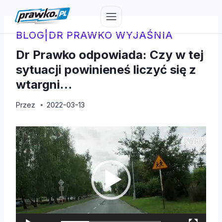
Przejdź
do
treści
BLOG
|
DR PRAWKO WYJAŚNIA
Dr Prawko odpowiada: Czy w tej
sytuacji powinieneś liczyć się z
wtargni…
Przez
2022-03-13
O
d
t
w
a
r
z