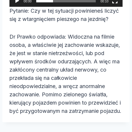
00:00
00:10
a
Pytanie: Czy w tej sytuacji powinieneś liczyć
c
się z wtargnięciem pieszego na jezdnię?
z
v
Dr Prawko odpowiada: Widoczna na filmie
i
osoba, a właściwie jej zachowanie wskazuje,
d
że jest w stanie nietrzeźwości, lub pod
e
wpływem środków odurzających. A więc ma
o
zakłócony centralny układ nerwowy, co
przekłada się na całkowicie
nieodpowiedzialne, a wręcz anormalne
zachowanie. Pomimo zielonego światła,
kierujący pojazdem powinien to przewidzieć i
być przygotowanym na zatrzymanie pojazdu.