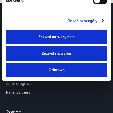
Marketing
Pokaż szczegóły
Zezwól na wszystkie
Prawko.pl
Zezwól na wybór
Kurs Teorii Prawo Jazdy przez Internet?
Jak zdać prawo jazdy?
Odmowa
Jakie dokumenty i wnioski potrzebujesz?
Znaki drogowe
Panel partnera
Pomoc