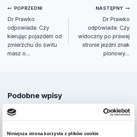
Nawigacja
POPRZEDNI
NASTĘPNY
wpisu
Dr Prawko
Dr Prawko
odpowiada: Czy
odpowiada: Czy
kierując pojazdem od
widoczny po prawej
zmierzchu do świtu
stronie jezdni znak
masz o…
pionowy…
Podobne wpisy
Jazda na „suwak”
Przez
2022-03-27
Niniejsza strona korzysta z plików cookie