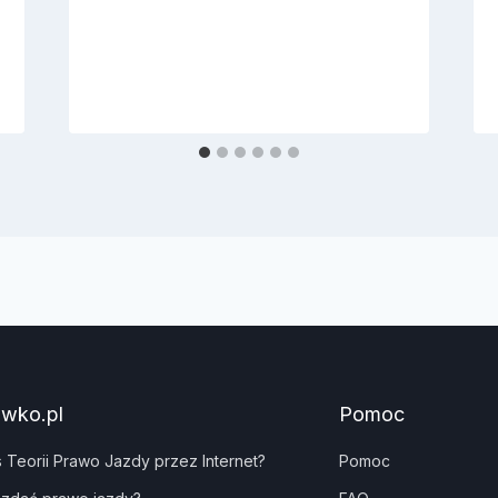
awko.pl
Pomoc
s Teorii Prawo Jazdy przez Internet?
Pomoc