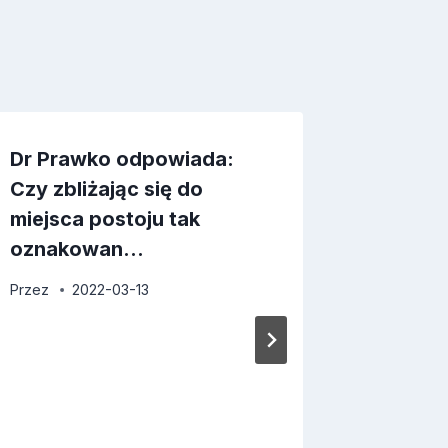
Dr Prawko odpowiada:
Czy zbliżając się do
miejsca postoju tak
oznakowan…
Przez
2022-03-13
Dr Pra
Czy na
zatrzy