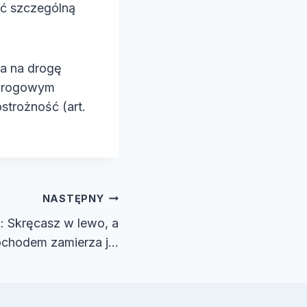
ać szczególną
a na drogę
 drogowym
strożność (art.
NASTĘPNY
 Skręcasz w lewo, a
ochodem zamierza j…