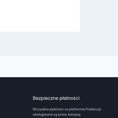
powin
Przez
2
Bezpieczne płatności
Wszystkie płatności na platformie Prawko.pl
obsługiwane są przez Autopay.