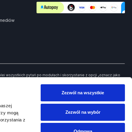
 mediów
i wszystkich pytań po modułach i skorzystanie z opcji „oznacz jako
ch pytań będziesz mieć możliwość powrotu jedynie do tych, które
Zezwól na wszystkie
owego egzaminu.
naszej
Zezwól na wybór
erzy mogą
orzystania z
Odmowa