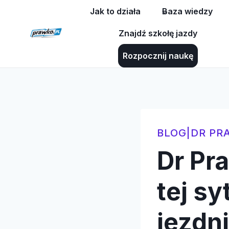
Przejdź
Jak to działa
Baza wiedzy
do
Znajdź szkołę jazdy
treści
Rozpocznij naukę
BLOG
|
DR PR
Dr Pr
tej sy
jezdn