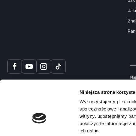
Jak
Jak
Zna
Pan
Naj
tru
spr
Niniejsza strona korzysta
Na
Wykorzystujemy pliki cook
społecznościowe i analizo
witryny, udostępniamy pa
połączyć te informacje z 
ich usług.