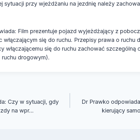
ej sytuacji przy wjeżdżaniu na jezdnię należy zachow
iada: Film prezentuje pojazd wyjeżdżający z pobocz
ęc włączającym się do ruchu. Przepisy prawa o ruchu
cy włączającemu się do ruchu zachować szczególną o
 o ruchu drogowym).
cja
: Czy w sytuacji, gdy
Dr Prawko odpowiada:
azdy na wpr…
kierujący sam