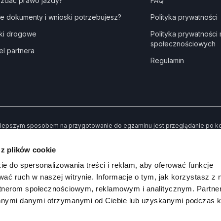
 zdać prawo jazdy?
FAQ
ie dokumenty i wnioski potrzebujesz?
Polityka prywatności
ki drogowe
Polityka prywatności
społecznościowych
el partnera
Regulamin
lepszym sposobem na przygotowanie do egzaminu jest przeglądanie po kole
dne” kiedy udzielisz złej odpowiedzi. Dzięki temu po przerobieniu wszystki
awiły Ci trudności.
 z plików cookie
 koniec możesz sprawdzić swoją wiedzę poprzez rozwiązywanie przykład
ie do spersonalizowania treści i reklam, aby oferować funkcje
wać ruch w naszej witrynie. Informacje o tym, jak korzystasz z 
rtnerom społecznościowym, reklamowym i analitycznym. Partn
innymi danymi otrzymanymi od Ciebie lub uzyskanymi podczas k