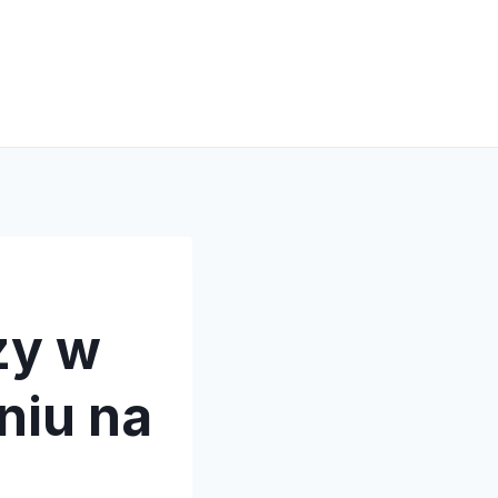
zy w
niu na