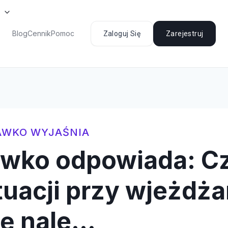
Blog
Cennik
Pomoc
Zaloguj Się
Zarejestruj
AWKO WYJAŚNIA
awko odpowiada: C
tuacji przy wjeżdża
ię nale…