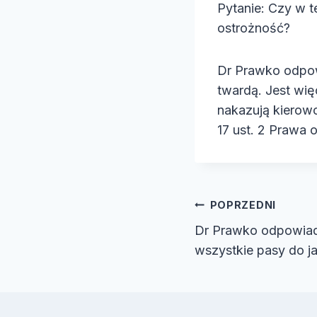
Pytanie: Czy w t
e
ostrożność?
o
Dr Prawko odpow
twardą. Jest wi
nakazują kierow
17 ust. 2 Prawa
Nawiga
POPRZEDNI
Dr Prawko odpowiada
wpisu
wszystkie pasy do j