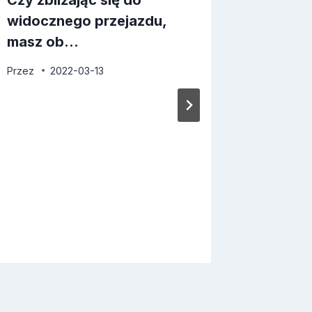
Czy zbliżając się do
widocznego przejazdu,
masz ob…
Przez
2022-03-13
Dr Pra
Czy w t
zmienia
masz 
Przez
2