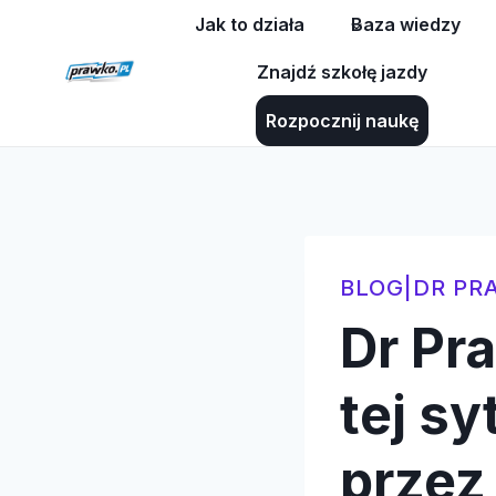
Przejdź
Jak to działa
Baza wiedzy
do
Znajdź szkołę jazdy
treści
Rozpocznij naukę
BLOG
|
DR PR
Dr Pr
tej s
przez