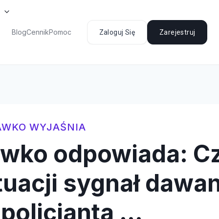
Blog
Cennik
Pomoc
Zaloguj Się
Zarejestruj
AWKO WYJAŚNIA
awko odpowiada: C
ytuacji sygnał dawa
 policjanta …