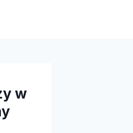
zy w
ny