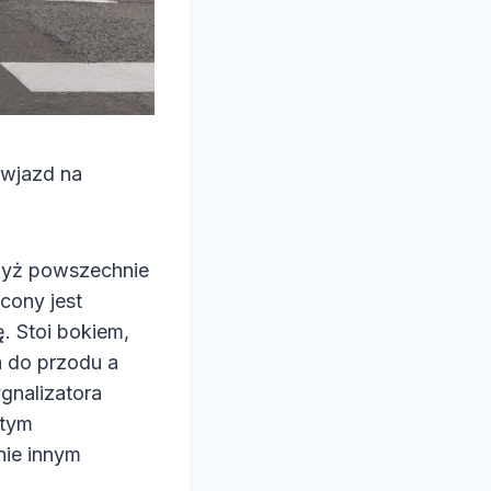
 wjazd na
dyż powszechnie
cony jest
. Stoi bokiem,
a do przodu a
gnalizatora
 tym
nie innym