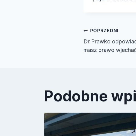
Nawiga
POPRZEDNI
Dr Prawko odpowiada
wpisu
masz prawo wjecha
Podobne wp