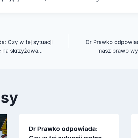
cja
: Czy w tej sytuacji
Dr Prawko odpowiada
ć na skrzyżowa…
masz prawo wy
isy
Dr Prawko odpowiada: