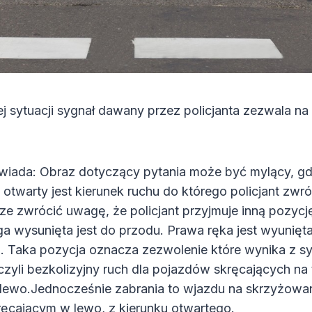
ej sytuacji sygnał dawany przez policjanta zezwala na
iada: Obraz dotyczący pytania może być mylący, g
 otwarty jest kierunek ruchu do którego policjant zwró
ze zwrócić uwagę, że policjant przyjmuje inną pozycję
ga wysunięta jest do przodu. Prawa ręka jest wyunięt
. Taka pozycja oznacza zezwolenie które wynika z sy
czyli bezkolizyjny ruch dla pojazdów skręcających na
lewo.Jednocześnie zabrania to wjazdu na skrzyżowa
ręcającym w lewo, z kierunku otwartego.