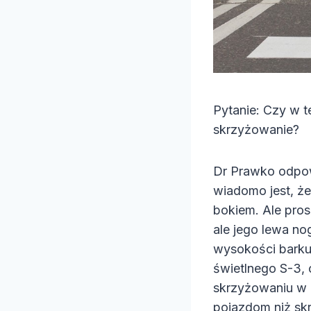
Pytanie: Czy w t
skrzyżowanie?
Dr Prawko odpow
wiadomo jest, że
bokiem. Ale pros
ale jego lewa no
wysokości barku
świetlnego S-3, 
skrzyżowaniu w 
pojazdom niż sk