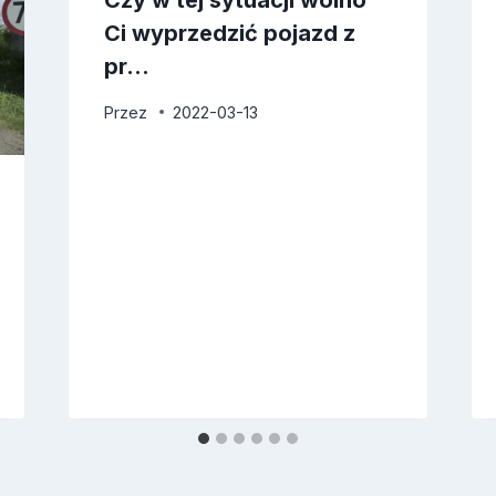
Czy w tej sytuacji wolno
Ci wyprzedzić pojazd z
pr…
Przez
2022-03-13