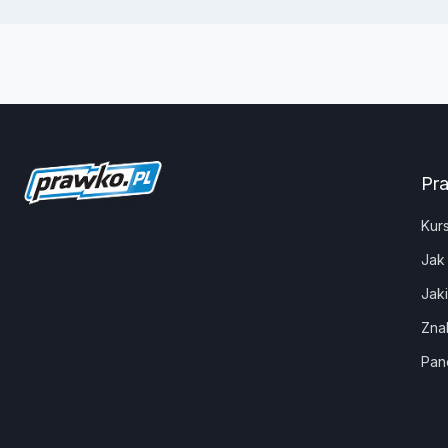
Pr
Kur
Jak
Jak
Zna
Pan