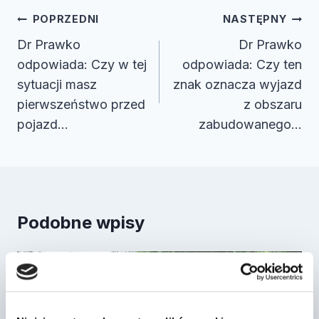
Nawigacja
POPRZEDNI
NASTĘPNY
wpisu
Dr Prawko
Dr Prawko
odpowiada: Czy w tej
odpowiada: Czy ten
sytuacji masz
znak oznacza wyjazd
pierwszeństwo przed
z obszaru
pojazd…
zabudowanego…
Podobne wpisy