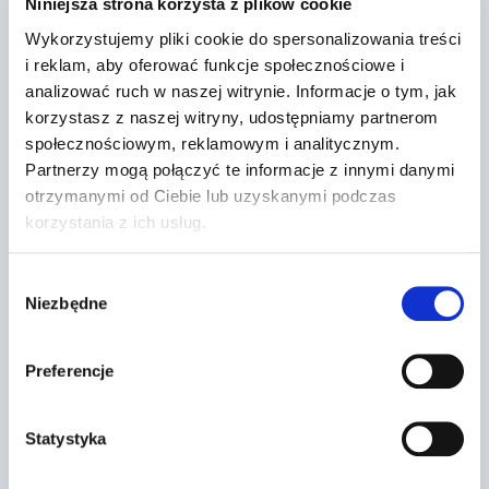
Niniejsza strona korzysta z plików cookie
Wykorzystujemy pliki cookie do spersonalizowania treści
i reklam, aby oferować funkcje społecznościowe i
analizować ruch w naszej witrynie. Informacje o tym, jak
korzystasz z naszej witryny, udostępniamy partnerom
społecznościowym, reklamowym i analitycznym.
Partnerzy mogą połączyć te informacje z innymi danymi
otrzymanymi od Ciebie lub uzyskanymi podczas
korzystania z ich usług.
Dr Prawko odpowiada: Czy w tej
sytuacji masz obowiązek
Wybór
sygnalizować pos…
Niezbędne
zgody
Przez
2022-03-13
Preferencje
Statystyka