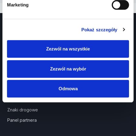
Marketing
Pokaż szczegóły
Zezwól na wszystkie
Prawko.pl
Zezwól na wybór
Kurs Teorii Prawo Jazdy przez Internet?
Odmowa
Jak zdać prawo jazdy?
Jakie dokumenty i wnioski potrzebujesz?
Znaki drogowe
Panel partnera