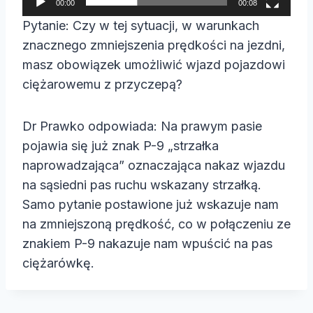
00:00
00:08
a
Pytanie: Czy w tej sytuacji, w warunkach
c
znacznego zmniejszenia prędkości na jezdni,
z
masz obowiązek umożliwić wjazd pojazdowi
v
ciężarowemu z przyczepą?
i
d
Dr Prawko odpowiada: Na prawym pasie
e
pojawia się już znak P-9 „strzałka
o
naprowadzająca” oznaczająca nakaz wjazdu
na sąsiedni pas ruchu wskazany strzałką.
Samo pytanie postawione już wskazuje nam
na zmniejszoną prędkość, co w połączeniu ze
znakiem P-9 nakazuje nam wpuścić na pas
ciężarówkę.