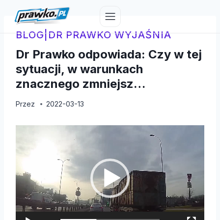
Przejdź
do
treści
BLOG
|
DR PRAWKO WYJAŚNIA
Dr Prawko odpowiada: Czy w tej
sytuacji, w warunkach
znacznego zmniejsz…
Przez
2022-03-13
O
d
t
w
a
r
z