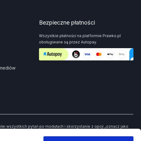
Bezpieczne płatności
Wszystkie płatności na platformie Prawko.pl
obsługiwane są przez Autopay.
 mediów
i wszystkich pytań po modułach i skorzystanie z opcji „oznacz jako
ch pytań będziesz mieć możliwość powrotu jedynie do tych, które