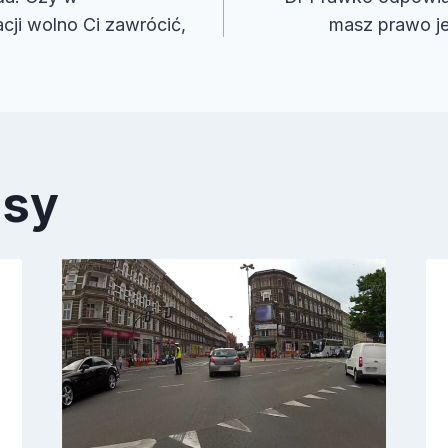
cji wolno Ci zawrócić,
masz prawo je
isy