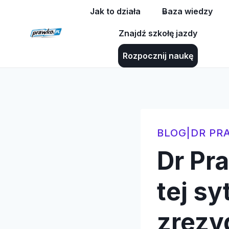
Przejdź
Jak to działa
Baza wiedzy
do
Znajdź szkołę jazdy
treści
Rozpocznij naukę
BLOG
|
DR PR
Dr Pr
tej sy
zrezy