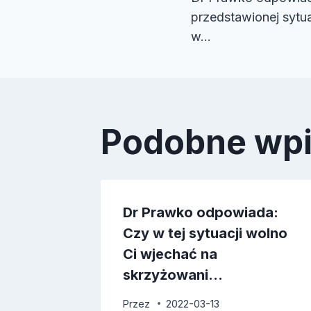
wpisu
przedstawionej sytua
w…
Podobne wp
ada:
Dr Prawko odpowiada:
Czy w tej sytuacji wolno
wać
Ci wjechać na
skrzyżowani…
Przez
2022-03-13