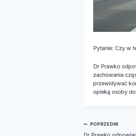
Pytanie: Czy w t
Dr Prawko odpow
zachowania częst
przewidywać kon
opieką osoby dor
Nawiga
POPRZEDNI
Dr Prawko odpowia