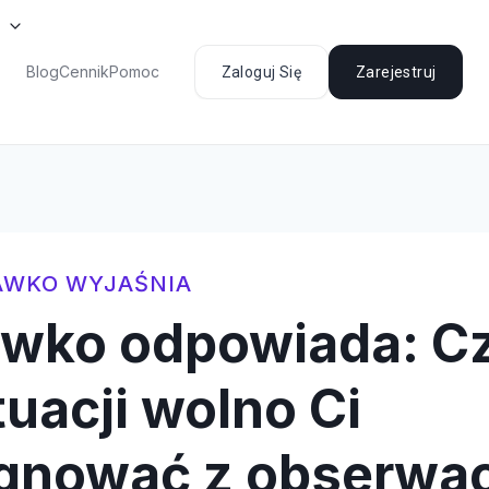
Blog
Cennik
Pomoc
Zaloguj Się
Zarejestruj
AWKO WYJAŚNIA
awko odpowiada: C
tuacji wolno Ci
gnować z obserw