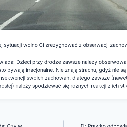
ej sytuacji wolno Ci zrezygnować z obserwacji zachow
iada: Dzieci przy drodze zawsze należy obserwować
o bywają irracjonalne. Nie znają strachu, gdyż nie są
sekwencji swoich zachowań, dlatego zawsze (nawet
osłej) należy spodziewać się różnych reakcji z ich str
cja
da: Czy w
Dr Prawko odpowiad