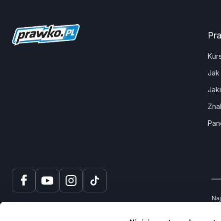
Pr
Kur
Jak
Jak
Zna
Pan
Naj
tru
spr