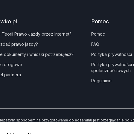
awko.pl
Pomoc
s Teorii Prawo Jazdy przez Internet?
Pomoc
 zdać prawo jazdy?
FAQ
ie dokumenty i wnioski potrzebujesz?
Polityka prywatności
ki drogowe
Polityka prywatności
społecznościowych
el partnera
Regulamin
lepszym sposobem na przygotowanie do egzaminu jest przeglądanie po kole
dne” kiedy udzielisz złej odpowiedzi. Dzięki temu po przerobieniu wszystki
awiły Ci trudności.