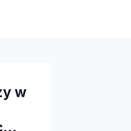
zy w
ac…