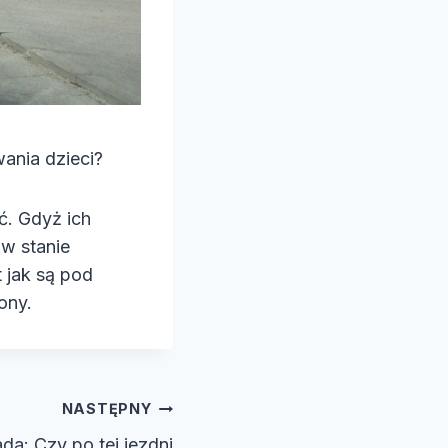
ania dzieci?
. Gdyż ich
 w stanie
 jak są pod
ony.
NASTĘPNY
a: Czy po tej jezdni