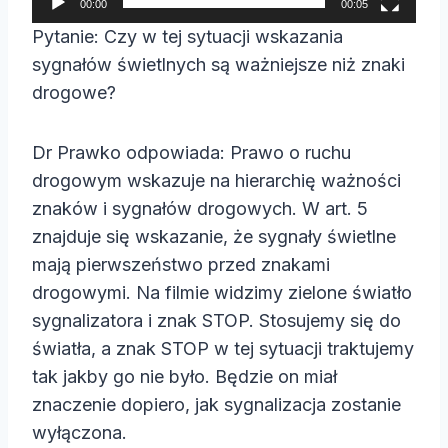
00:00
00:05
a
Pytanie: Czy w tej sytuacji wskazania
c
sygnałów świetlnych są ważniejsze niż znaki
z
drogowe?
v
i
Dr Prawko odpowiada: Prawo o ruchu
d
drogowym wskazuje na hierarchię ważności
e
znaków i sygnałów drogowych. W art. 5
o
znajduje się wskazanie, że sygnały świetlne
mają pierwszeństwo przed znakami
drogowymi. Na filmie widzimy zielone światło
sygnalizatora i znak STOP. Stosujemy się do
światła, a znak STOP w tej sytuacji traktujemy
tak jakby go nie było. Będzie on miał
znaczenie dopiero, jak sygnalizacja zostanie
wyłączona.