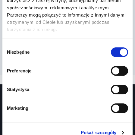
Dr Prawko odpowiada: Zamierzasz
korzystasz z naszej witryny, udostępniamy partnerom
społecznościowym, reklamowym i analitycznym.
jechać na wprost. Czy masz
Partnerzy mogą połączyć te informacje z innymi danymi
obowiązek us…
otrzymanymi od Ciebie lub uzyskanymi podczas
korzystania z ich usług.
Przez
2022-03-13
Wybór
Niezbędne
zgody
Preferencje
Statystyka
Marketing
Pokaż szczegóły