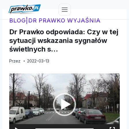
Przejdź
do
treści
BLOG
|
DR PRAWKO WYJAŚNIA
Dr Prawko odpowiada: Czy w tej
sytuacji wskazania sygnałów
świetlnych s…
Przez
2022-03-13
O
d
t
w
a
r
z