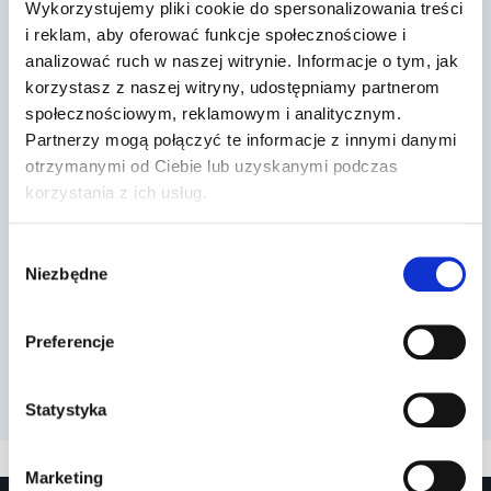
Wykorzystujemy pliki cookie do spersonalizowania treści
i reklam, aby oferować funkcje społecznościowe i
analizować ruch w naszej witrynie. Informacje o tym, jak
korzystasz z naszej witryny, udostępniamy partnerom
społecznościowym, reklamowym i analitycznym.
Partnerzy mogą połączyć te informacje z innymi danymi
otrzymanymi od Ciebie lub uzyskanymi podczas
Dr Prawko odpowiada: Czy w
korzystania z ich usług.
przedstawionej sytuacji kierujący
jest obowi…
Wybór
Niezbędne
zgody
Przez
2022-03-13
Preferencje
Statystyka
Marketing