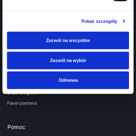
Pokaż szczegóły
Zezwól na wszystkie
Prawko.pl
Zezwól na wybór
Kurs Teorii Prawo Jazdy przez Internet?
Jak zdać prawo jazdy?
Odmowa
Jakie dokumenty i wnioski potrzebujesz?
Znaki drogowe
Panel partnera
Pomoc