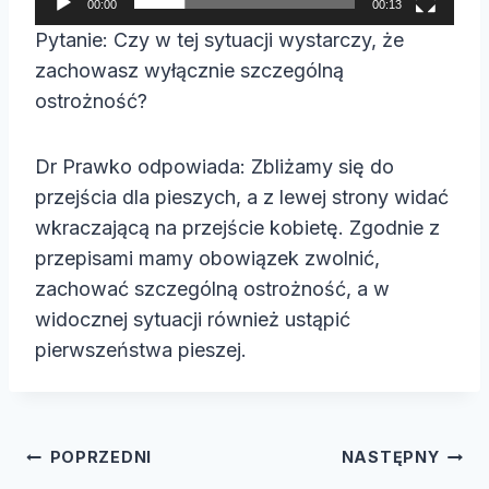
00:00
00:13
a
Pytanie: Czy w tej sytuacji wystarczy, że
c
zachowasz wyłącznie szczególną
z
ostrożność?
v
i
Dr Prawko odpowiada: Zbliżamy się do
d
przejścia dla pieszych, a z lewej strony widać
e
wkraczającą na przejście kobietę. Zgodnie z
o
przepisami mamy obowiązek zwolnić,
zachować szczególną ostrożność, a w
widocznej sytuacji również ustąpić
pierwszeństwa pieszej.
Nawigacja
POPRZEDNI
NASTĘPNY