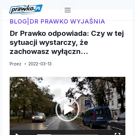
Przejdź
do
treści
BLOG
|
DR PRAWKO WYJAŚNIA
Dr Prawko odpowiada: Czy w tej
sytuacji wystarczy, że
zachowasz wyłączn…
Przez
2022-03-13
O
d
t
w
a
r
z