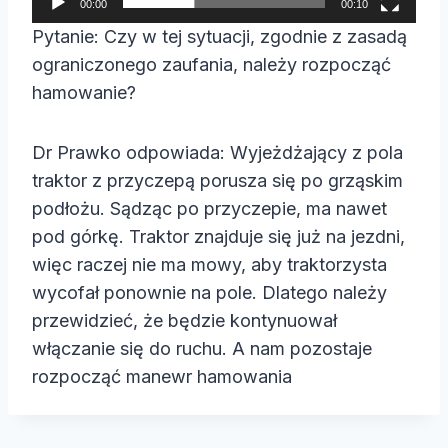
00:00
00:10
a
Pytanie: Czy w tej sytuacji, zgodnie z zasadą
c
ograniczonego zaufania, należy rozpocząć
z
hamowanie?
v
i
Dr Prawko odpowiada: Wyjeżdżający z pola
d
traktor z przyczepą porusza się po grząskim
e
podłożu. Sądząc po przyczepie, ma nawet
o
pod górkę. Traktor znajduje się już na jezdni,
więc raczej nie ma mowy, aby traktorzysta
wycofał ponownie na pole. Dlatego należy
przewidzieć, że będzie kontynuował
włączanie się do ruchu. A nam pozostaje
rozpocząć manewr hamowania