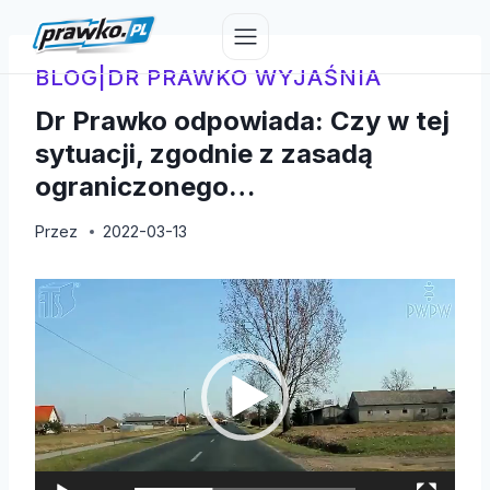
Przejdź
do
treści
BLOG
|
DR PRAWKO WYJAŚNIA
Dr Prawko odpowiada: Czy w tej
sytuacji, zgodnie z zasadą
ograniczonego…
Przez
2022-03-13
O
d
t
w
a
r
z