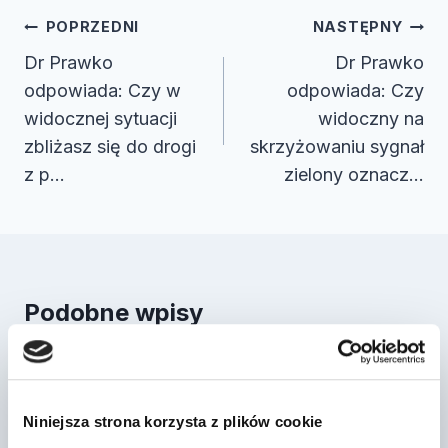
Nawigacja
POPRZEDNI
NASTĘPNY
wpisu
Dr Prawko
Dr Prawko
odpowiada: Czy w
odpowiada: Czy
widocznej sytuacji
widoczny na
zbliżasz się do drogi
skrzyżowaniu sygnał
z p…
zielony oznacz…
Podobne wpisy
Dr Prawko odpowiada: Czy w tej
sytuacji, zgodnie z zasadą
Niniejsza strona korzysta z plików cookie