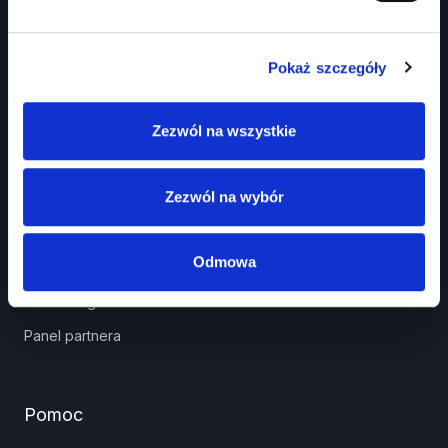
Pokaż szczegóły
Zezwól na wszystkie
Prawko.pl
Zezwól na wybór
Kurs Teorii Prawo Jazdy przez Internet?
Jak zdać prawo jazdy?
Odmowa
Jakie dokumenty i wnioski potrzebujesz?
Znaki drogowe
Panel partnera
Pomoc