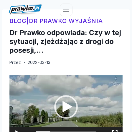
Przejdź
do
treści
BLOG
|
DR PRAWKO WYJAŚNIA
Dr Prawko odpowiada: Czy w tej
sytuacji, zjeżdżając z drogi do
posesji,…
Przez
2022-03-13
O
d
t
w
a
r
z