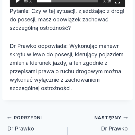
00:00
00:10
a
Pytanie: Czy w tej sytuacji, zjeżdżając z drogi
c
do posesji, masz obowiązek zachować
z
szczególną ostrożność?
v
i
Dr Prawko odpowiada: Wykonując manewr
d
skrętu w lewo do posesji, kierujący pojazdem
e
zmienia kierunek jazdy, a ten zgodnie z
o
przepisami prawa o ruchu drogowym można
wykonać wyłącznie z zachowaniem
szczególnej ostrożności.
Nawigacja
POPRZEDNI
NASTĘPNY
wpisu
Dr Prawko
Dr Prawko