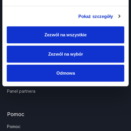
Pokaż szczegóły
Zezwól na wszystkie
Prawko.pl
Kurs Teorii Prawo Jazdy przez Internet?
Zezwól na wybór
Jak zdać prawo jazdy?
Jakie dokumenty i wnioski potrzebujesz?
Odmowa
Znaki drogowe
Panel partnera
Pomoc
Pomoc