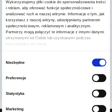
Wykorzystujemy pliki cookie do spersonalizowania treści
i reklam, aby oferować funkcje społecznościowe i
analizować ruch w naszej witrynie. Informacje o tym, jak
korzystasz z naszej witryny, udostępniamy partnerom
społecznościowym, reklamowym i analitycznym.
Partnerzy mogą połączyć te informacje z innymi danymi
otrzymanymi od Ciebie lub uzyskanymi podczas
Dr Prawko odpowiada: Czy na
korzystania z ich usług.
jezdni za tym znakiem pionowym
możesz wykon…
Wybór
Niezbędne
zgody
Przez
2022-03-13
Preferencje
Statystyka
Marketing