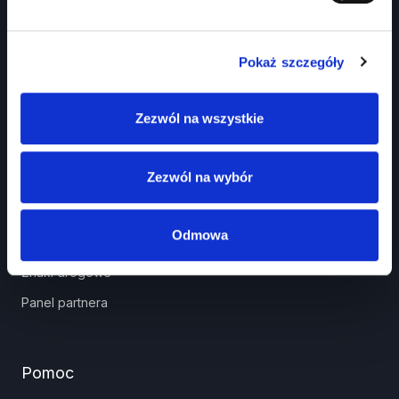
Pokaż szczegóły
Zezwól na wszystkie
Prawko.pl
Zezwól na wybór
Kurs Teorii Prawo Jazdy przez Internet?
Jak zdać prawo jazdy?
Odmowa
Jakie dokumenty i wnioski potrzebujesz?
Znaki drogowe
Panel partnera
Pomoc