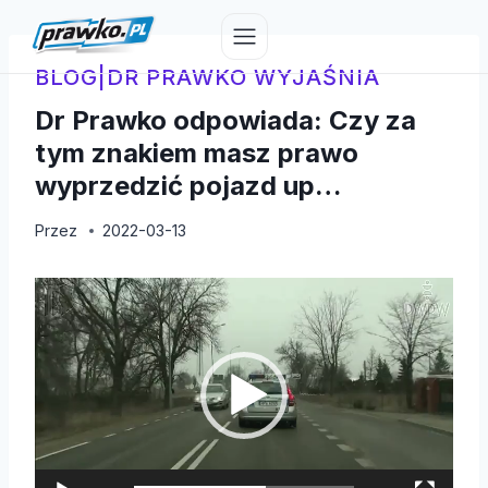
Przejdź
do
treści
BLOG
|
DR PRAWKO WYJAŚNIA
Dr Prawko odpowiada: Czy za
tym znakiem masz prawo
wyprzedzić pojazd up…
Przez
2022-03-13
O
d
t
w
a
r
z