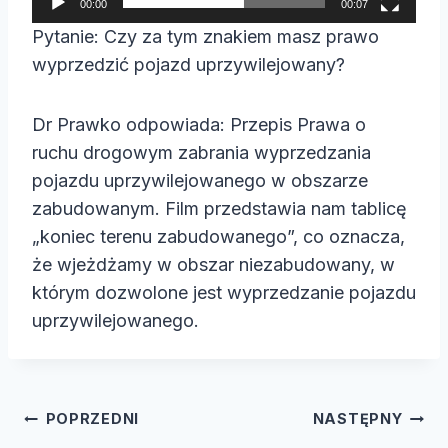
00:00
00:07
a
Pytanie: Czy za tym znakiem masz prawo
c
wyprzedzić pojazd uprzywilejowany?
z
v
Dr Prawko odpowiada: Przepis Prawa o
i
ruchu drogowym zabrania wyprzedzania
d
pojazdu uprzywilejowanego w obszarze
e
zabudowanym. Film przedstawia nam tablicę
o
„koniec terenu zabudowanego”, co oznacza,
że wjeżdżamy w obszar niezabudowany, w
którym dozwolone jest wyprzedzanie pojazdu
uprzywilejowanego.
Nawigacja
POPRZEDNI
NASTĘPNY