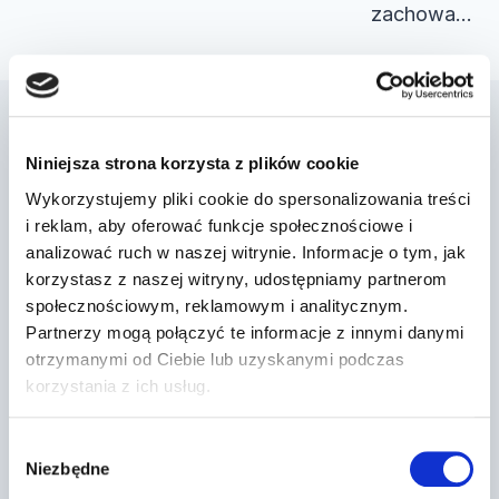
zachowa…
Podobne wpisy
Niniejsza strona korzysta z plików cookie
Wykorzystujemy pliki cookie do spersonalizowania treści
i reklam, aby oferować funkcje społecznościowe i
analizować ruch w naszej witrynie. Informacje o tym, jak
Dr Prawko odpowiada: Kierujesz
korzystasz z naszej witryny, udostępniamy partnerom
samochodem osobowym. Czy w tej
społecznościowym, reklamowym i analitycznym.
sytuacji …
Partnerzy mogą połączyć te informacje z innymi danymi
otrzymanymi od Ciebie lub uzyskanymi podczas
Przez
2022-03-13
korzystania z ich usług.
Wybór
Niezbędne
zgody