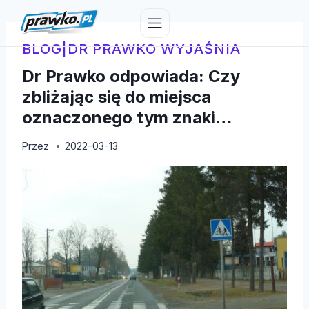
Przejdź
do
treści
BLOG
|
DR PRAWKO WYJAŚNIA
Dr Prawko odpowiada: Czy
zbliżając się do miejsca
oznaczonego tym znaki…
Przez
2022-03-13