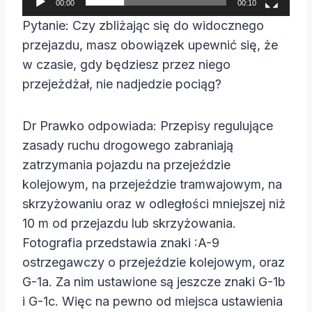
00:00
00:10
a
Pytanie: Czy zbliżając się do widocznego
c
przejazdu, masz obowiązek upewnić się, że
z
w czasie, gdy będziesz przez niego
v
przejeżdżał, nie nadjedzie pociąg?
i
d
Dr Prawko odpowiada: Przepisy regulujące
e
zasady ruchu drogowego zabraniają
o
zatrzymania pojazdu na przejeździe
kolejowym, na przejeździe tramwajowym, na
skrzyżowaniu oraz w odległości mniejszej niż
10 m od przejazdu lub skrzyżowania.
Fotografia przedstawia znaki :A-9
ostrzegawczy o przejeździe kolejowym, oraz
G-1a. Za nim ustawione są jeszcze znaki G-1b
i G-1c. Więc na pewno od miejsca ustawienia