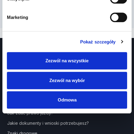
Marketing
Pokaż szczegóły
Zezwól na wszystkie
Zezwól na wybór
Prawko.pl
Odmowa
Kurs Teorii Prawo Jazdy przez Internet?
Jak zdać prawo jazdy?
Jakie dokumenty i wnioski potrzebujesz?
Znaki drogowe