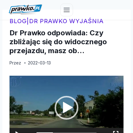
Przejdź
do
treści
BLOG
|
DR PRAWKO WYJAŚNIA
Dr Prawko odpowiada: Czy
zbliżając się do widocznego
przejazdu, masz ob…
Przez
2022-03-13
O
d
t
w
a
r
z