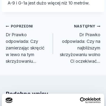
A-9 i G-1a jest dużo więcej niż 10 metrów.
Nawigacja
POPRZEDNI
NASTĘPNY
wpisu
Dr Prawko
Dr Prawko
odpowiada: Czy
odpowiada: Czy na
zamierzając skręcić
najbliższym
w lewo na tym
skrzyżowaniu wolno
skrzyżowaniu…
Ci oczekiwać…
Podobne wpisy