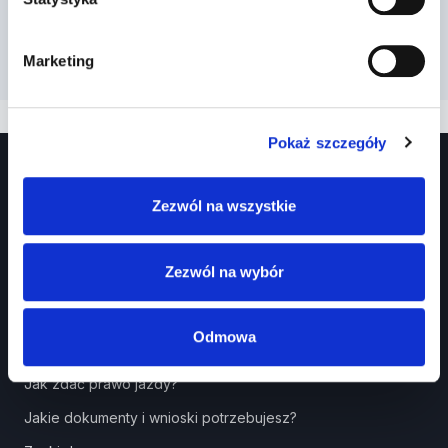
Marketing
Pokaż szczegóły
Zezwól na wszystkie
Zezwól na wybór
Prawko.pl
Odmowa
Kurs Teorii Prawo Jazdy przez Internet?
Jak zdać prawo jazdy?
Jakie dokumenty i wnioski potrzebujesz?