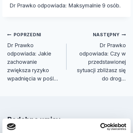
Dr Prawko odpowiada: Maksymalnie 9 osób.
Nawigacja
POPRZEDNI
NASTĘPNY
wpisu
Dr Prawko
Dr Prawko
odpowiada: Jakie
odpowiada: Czy w
zachowanie
przedstawionej
zwiększa ryzyko
sytuacji zbliżasz się
wpadnięcia w pośl…
do drog…
Podobne wpisy