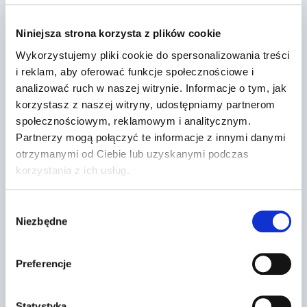
Dr Prawko odpowiada: Czy w tej
Niniejsza strona korzysta z plików cookie
sytuacji masz pierwszeństwo przed
Wykorzystujemy pliki cookie do spersonalizowania treści
pojazd…
i reklam, aby oferować funkcje społecznościowe i
analizować ruch w naszej witrynie. Informacje o tym, jak
Przez
2022-03-13
korzystasz z naszej witryny, udostępniamy partnerom
społecznościowym, reklamowym i analitycznym.
Partnerzy mogą połączyć te informacje z innymi danymi
otrzymanymi od Ciebie lub uzyskanymi podczas
korzystania z ich usług.
Wybór
Niezbędne
zgody
Preferencje
Statystyka