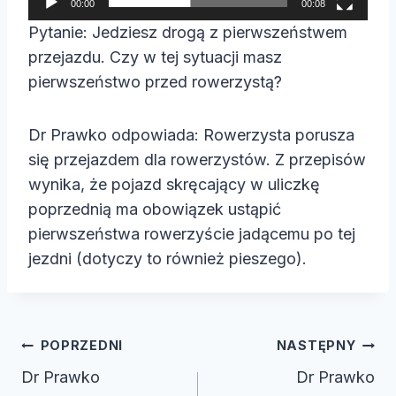
00:00
00:08
a
Pytanie: Jedziesz drogą z pierwszeństwem
c
przejazdu. Czy w tej sytuacji masz
z
pierwszeństwo przed rowerzystą?
v
i
Dr Prawko odpowiada: Rowerzysta porusza
d
się przejazdem dla rowerzystów. Z przepisów
e
wynika, że pojazd skręcający w uliczkę
o
poprzednią ma obowiązek ustąpić
pierwszeństwa rowerzyście jadącemu po tej
jezdni (dotyczy to również pieszego).
Nawigacja
POPRZEDNI
NASTĘPNY
wpisu
Dr Prawko
Dr Prawko