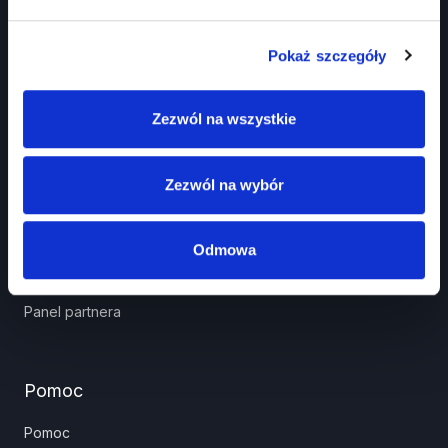
Pokaż szczegóły
Zezwól na wszystkie
Prawko.pl
Kurs Teorii Prawo Jazdy przez Internet?
Zezwól na wybór
Jak zdać prawo jazdy?
Jakie dokumenty i wnioski potrzebujesz?
Odmowa
Znaki drogowe
Panel partnera
Pomoc
Pomoc