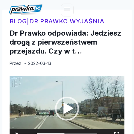
Przejdź
do
treści
BLOG
|
DR PRAWKO WYJAŚNIA
Dr Prawko odpowiada: Jedziesz
drogą z pierwszeństwem
przejazdu. Czy w t…
Przez
2022-03-13
O
d
t
w
a
r
z