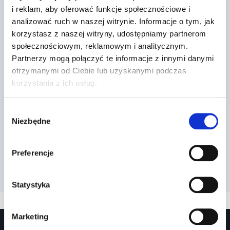
i reklam, aby oferować funkcje społecznościowe i
analizować ruch w naszej witrynie. Informacje o tym, jak
korzystasz z naszej witryny, udostępniamy partnerom
społecznościowym, reklamowym i analitycznym.
Partnerzy mogą połączyć te informacje z innymi danymi
Autobus
otrzymanymi od Ciebie lub uzyskanymi podczas
korzystania z ich usług.
Przez
2022-03-27
Wybór
Niezbędne
zgody
Preferencje
Statystyka
Marketing