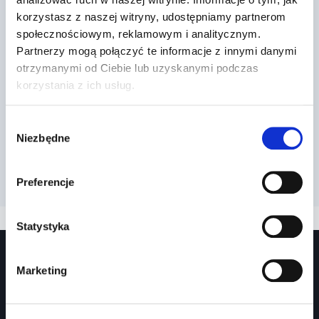
korzystasz z naszej witryny, udostępniamy partnerom
Inne osoby znajdujące się na
społecznościowym, reklamowym i analitycznym.
drodze
Partnerzy mogą połączyć te informacje z innymi danymi
otrzymanymi od Ciebie lub uzyskanymi podczas
Przez
2022-03-27
korzystania z ich usług.
Wybór
Niezbędne
zgody
Preferencje
Statystyka
Marketing