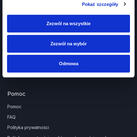
Pokaż szczegóły
Prawko.pl
Zezwól na wszystkie
Kurs Teorii Prawo Jazdy przez Internet?
Jak zdać prawo jazdy?
Zezwól na wybór
Jakie dokumenty i wnioski potrzebujesz?
Znaki drogowe
Odmowa
Panel partnera
Pomoc
Pomoc
FAQ
Polityka prywatności