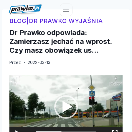
Przejdź
do
treści
BLOG
|
DR PRAWKO WYJAŚNIA
Dr Prawko odpowiada:
Zamierzasz jechać na wprost.
Czy masz obowiązek us…
Przez
2022-03-13
O
d
t
w
a
r
z