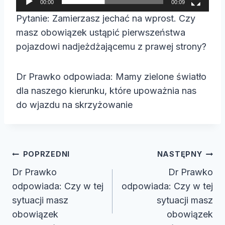
00:00
00:09
a
Pytanie: Zamierzasz jechać na wprost. Czy
c
masz obowiązek ustąpić pierwszeństwa
z
pojazdowi nadjeżdżającemu z prawej strony?
v
i
Dr Prawko odpowiada: Mamy zielone światło
d
dla naszego kierunku, które upoważnia nas
e
do wjazdu na skrzyżowanie
o
Nawigacja
POPRZEDNI
NASTĘPNY
wpisu
Dr Prawko
Dr Prawko
odpowiada: Czy w tej
odpowiada: Czy w tej
sytuacji masz
sytuacji masz
obowiązek
obowiązek