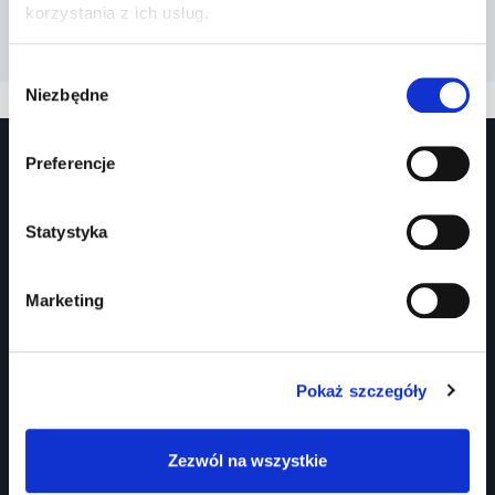
korzystania z ich usług.
Wybór
Niezbędne
zgody
Preferencje
Statystyka
Marketing
Prawko.pl
Kurs Teorii Prawo Jazdy przez Internet?
Pokaż szczegóły
Jak zdać prawo jazdy?
Jakie dokumenty i wnioski potrzebujesz?
Zezwól na wszystkie
Znaki drogowe