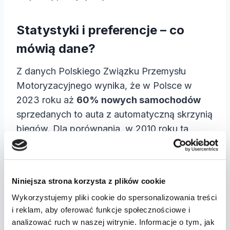
Statystyki i preferencje – co
mówią dane?
Z danych Polskiego Związku Przemysłu
Motoryzacyjnego wynika, że w Polsce w
2023 roku aż
60% nowych samochodów
sprzedanych to auta z automatyczną skrzynią
biegów. Dla porównania, w 2010 roku ta
liczba wynosiła tylko
25%
. Oznacza to, że
automatyczne skrzynie stają się coraz
bardziej popularne, szczególnie wśród
Niniejsza strona korzysta z plików cookie
młodszych kierowców, którzy cenią sobie
Wykorzystujemy pliki cookie do spersonalizowania treści
wygodę i komfort jazdy.
i reklam, aby oferować funkcje społecznościowe i
analizować ruch w naszej witrynie. Informacje o tym, jak