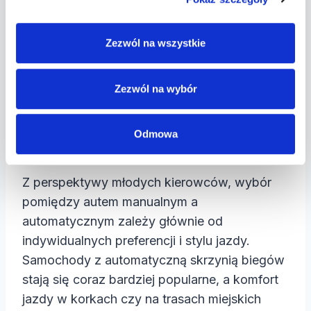
samochodu
, warto wybrać samochód z
manualną skrzynią biegów. Może to
Zezwól na wszystkie
także okazać się przydatne w
przypadku, gdy zamierzysz jeździć
starszymi samochodami, które często nie
Zezwól na wybór
są wyposażone w automat.
Odmowa
Podsumowanie
Z perspektywy młodych kierowców, wybór
pomiędzy autem manualnym a
automatycznym zależy głównie od
indywidualnych preferencji i stylu jazdy.
Samochody z automatyczną skrzynią biegów
stają się coraz bardziej popularne, a komfort
jazdy w korkach czy na trasach miejskich