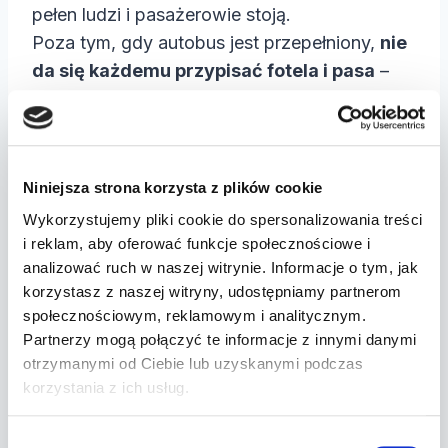
pełen ludzi i pasażerowie stoją.
Poza tym, gdy autobus jest przepełniony,
nie
da się każdemu przypisać fotela i pasa
–
więc system pasów nie miałby sensu.
Pamiętajmy też, że tramwaje i metro to
pojazdy szynowe, co za tym idzie –
Niniejsza strona korzysta z plików cookie
tramwaj
ma większą stabilność dzięki
Wykorzystujemy pliki cookie do spersonalizowania treści
jeździe po torach, a kolizje czołowe są
i reklam, aby oferować funkcje społecznościowe i
analizować ruch w naszej witrynie. Informacje o tym, jak
rzadsze,
a metro
jest praktycznie
korzystasz z naszej witryny, udostępniamy partnerom
odizolowane od ruchu drogowego, porusza
społecznościowym, reklamowym i analitycznym.
się w tunelach lub wydzielonych trasach –
Partnerzy mogą połączyć te informacje z innymi danymi
ryzyko wypadku jest bardzo niskie.
otrzymanymi od Ciebie lub uzyskanymi podczas
korzystania z ich usług.
Wybór