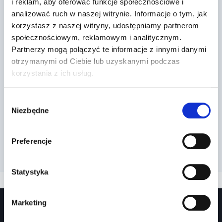
i reklam, aby oferować funkcje społecznościowe i
Podobne wpisy
analizować ruch w naszej witrynie. Informacje o tym, jak
korzystasz z naszej witryny, udostępniamy partnerom
społecznościowym, reklamowym i analitycznym.
Dr Prawko odpowiada: Czy w
Partnerzy mogą połączyć te informacje z innymi danymi
otrzymanymi od Ciebie lub uzyskanymi podczas
przedstawionej sytuacji wolno Ci
korzystania z ich usług.
się zatrzym…
Przez
2022-03-13
Wybór
Niezbędne
zgody
Preferencje
Statystyka
Marketing