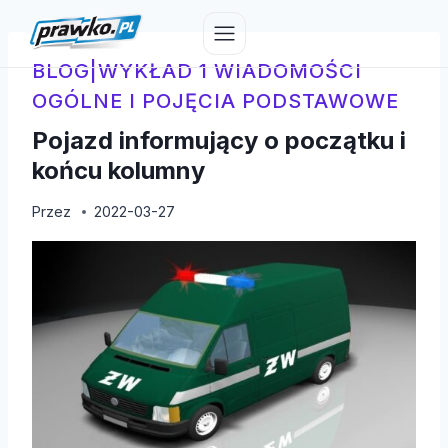
Przejdź
do
treści
BLOG
|
WYKŁAD 1 WIADOMOŚCI
OGÓLNE I POJĘCIA PODSTAWOWE
Pojazd informujący o początku i
końcu kolumny
Przez
2022-03-27