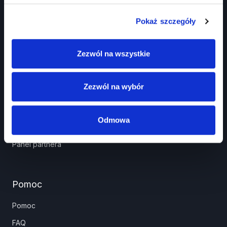
Pokaż szczegóły
Prawko.pl
Zezwól na wszystkie
Kurs Teorii Prawo Jazdy przez Internet?
Zezwól na wybór
Jak zdać prawo jazdy?
Jakie dokumenty i wnioski potrzebujesz?
Odmowa
Znaki drogowe
Panel partnera
Pomoc
Pomoc
FAQ