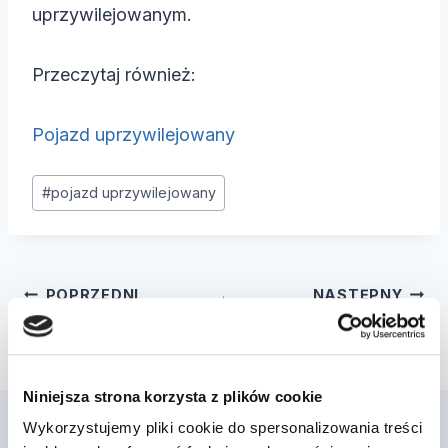
uprzywilejowanym.
Przeczytaj również:
Pojazd uprzywilejowany
Tagi
#
pojazd uprzywilejowany
wpisu:
Nawigacja
POPRZEDNI
NASTĘPNY
wpisu
Wyprzedzanie
Masa własna
Niniejsza strona korzysta z plików cookie
Wykorzystujemy pliki cookie do spersonalizowania treści