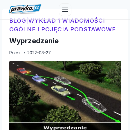
Przejdź
do
treści
BLOG
|
WYKŁAD 1 WIADOMOŚCI
OGÓLNE I POJĘCIA PODSTAWOWE
Wyprzedzanie
Przez
2022-03-27