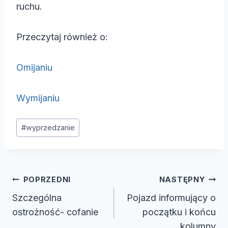
ruchu.
Przeczytaj również o:
Omijaniu
Wymijaniu
Tagi
#
wyprzedzanie
wpisu:
Nawigacja
POPRZEDNI
NASTĘPNY
wpisu
Szczególna
Pojazd informujący o
ostrożność- cofanie
początku i końcu
kolumny