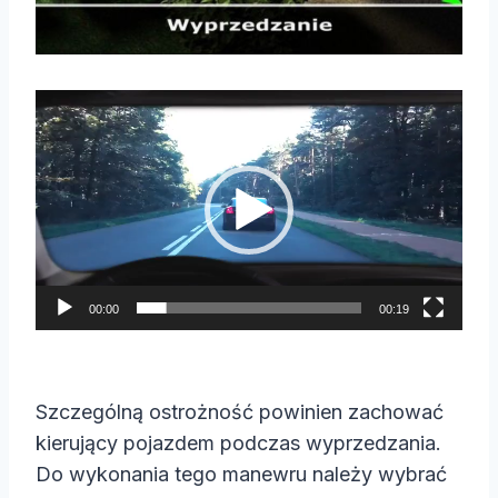
O
d
t
w
a
r
z
00:00
00:19
a
c
z
Szczególną ostrożność powinien zachować
v
kierujący pojazdem podczas wyprzedzania.
i
Do wykonania tego manewru należy wybrać
d