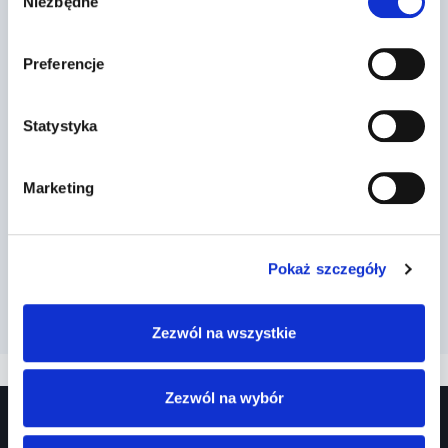
Niezbędne
zgody
Preferencje
Dr Prawko odpowiada: Czy w
Statystyka
każdym przypadku, po zażyciu leku
przepisane…
Marketing
Przez
2022-03-13
Pokaż szczegóły
Zezwól na wszystkie
Zezwól na wybór