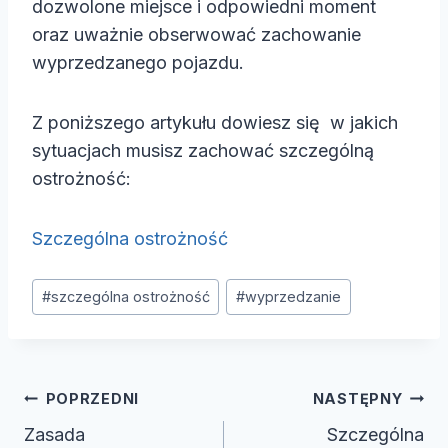
dozwolone miejsce i odpowiedni moment
e
oraz uważnie obserwować zachowanie
o
wyprzedzanego pojazdu.
Z poniższego artykułu dowiesz się w jakich
sytuacjach musisz zachować szczególną
ostrożność:
Szczególna ostrożność
Tagi
#
szczególna ostrożność
#
wyprzedzanie
wpisu:
Nawigacja
POPRZEDNI
NASTĘPNY
wpisu
Zasada
Szczególna