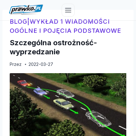
Przejdź
do
treści
BLOG
|
WYKŁAD 1 WIADOMOŚCI
OGÓLNE I POJĘCIA PODSTAWOWE
Szczególna ostrożność-
wyprzedzanie
Przez
2022-03-27