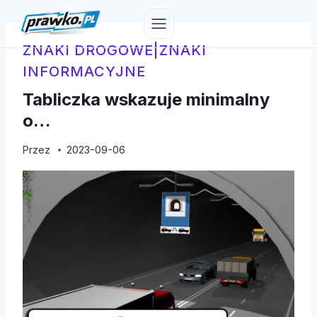
Przejdź
do
treści
ZNAKI DROGOWE
|
ZNAKI
INFORMACYJNE
Tabliczka wskazuje minimalny
o…
Przez
2023-09-06