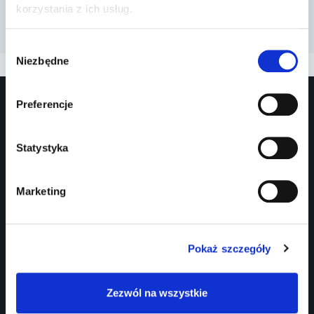
korzystania z ich usług.
Wybór
Niezbędne
zgody
Preferencje
Statystyka
Marketing
Prawko.pl
Kurs Teorii Prawo Jazdy przez Internet?
Pokaż szczegóły
Jak zdać prawo jazdy?
Jakie dokumenty i wnioski potrzebujesz?
Zezwól na wszystkie
Znaki drogowe