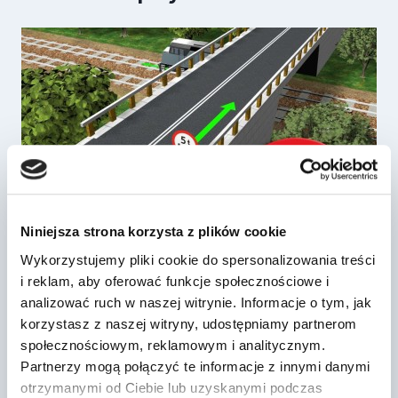
Niniejsza strona korzysta z plików cookie
Wykorzystujemy pliki cookie do spersonalizowania treści
i reklam, aby oferować funkcje społecznościowe i
Ten znak zakazu oznacza zakaz …
analizować ruch w naszej witrynie. Informacje o tym, jak
korzystasz z naszej witryny, udostępniamy partnerom
Przez
2023-09-06
społecznościowym, reklamowym i analitycznym.
Partnerzy mogą połączyć te informacje z innymi danymi
otrzymanymi od Ciebie lub uzyskanymi podczas