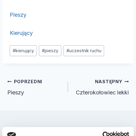
Pieszy
Kierujący
Tagi
#
kierujący
#
pieszy
#
uczestnik ruchu
wpisu:
Nawigacja
POPRZEDNI
NASTĘPNY
wpisu
Pieszy
Czterokołowiec lekki
Podobne wpisy