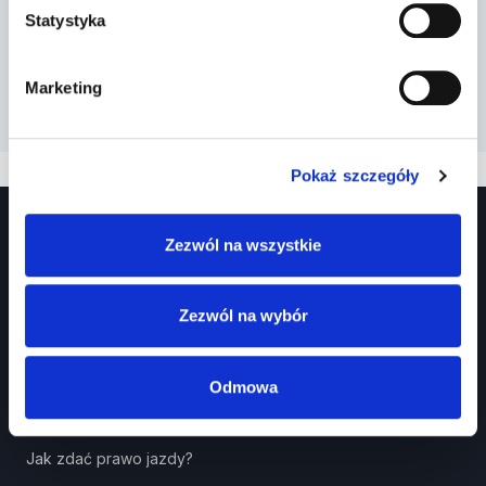
Statystyka
Marketing
Pokaż szczegóły
Zezwól na wszystkie
Zezwól na wybór
Prawko.pl
Odmowa
Kurs Teorii Prawo Jazdy przez Internet?
Jak zdać prawo jazdy?