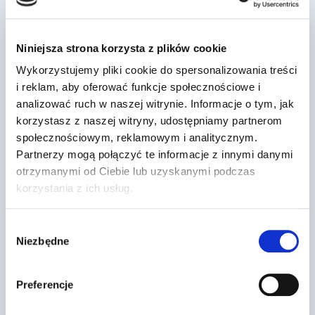
Niniejsza strona korzysta z plików cookie
Dr Prawko odpowiada: Czy w tej
Wykorzystujemy pliki cookie do spersonalizowania treści
sytuacji masz obowiązek zachować
i reklam, aby oferować funkcje społecznościowe i
szczegó…
analizować ruch w naszej witrynie. Informacje o tym, jak
korzystasz z naszej witryny, udostępniamy partnerom
Przez
2022-03-13
społecznościowym, reklamowym i analitycznym.
Partnerzy mogą połączyć te informacje z innymi danymi
otrzymanymi od Ciebie lub uzyskanymi podczas
korzystania z ich usług.
Wybór
Niezbędne
zgody
Preferencje