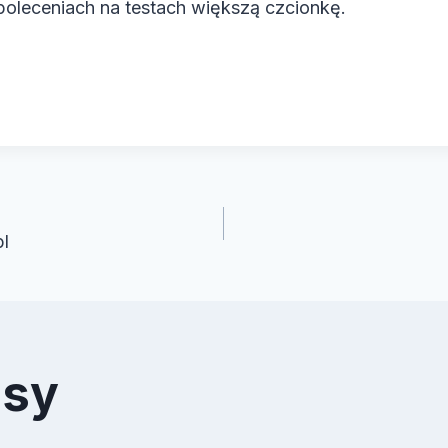
poleceniach na testach większą czcionkę.
cja
l
isy