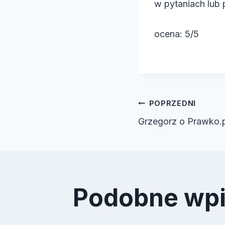
w pytaniach lub 
ocena: 5/5
Nawiga
POPRZEDNI
Grzegorz o Prawko.p
wpisu
Podobne wp