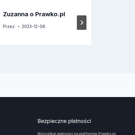
Zuzanna o Prawko.pl
Jerzy o
Przez
2023-12-06
Przez
2
Bezpieczne płatności
Wszystkie płatności na platformie Prawko.pl