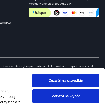
obsługiwane są przez Autopay.
 mediów
i wszystkich pytań po modułach i skorzystanie z opcji „oznacz jako
ch pytań będziesz mieć możliwość powrotu jedynie do tych, które
Zezwól na wszystkie
owego egzaminu.
naszej
Zezwól na wybór
erzy mogą
orzystania z