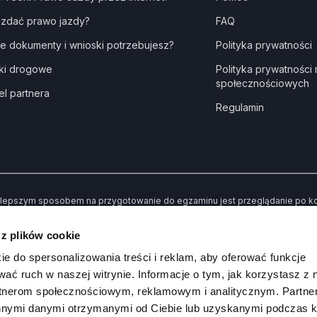
 zdać prawo jazdy?
FAQ
ie dokumenty i wnioski potrzebujesz?
Polityka prywatności
ki drogowe
Polityka prywatności
społecznościowych
el partnera
Regulamin
lepszym sposobem na przygotowanie do egzaminu jest przeglądanie po kole
dne” kiedy udzielisz złej odpowiedzi. Dzięki temu po przerobieniu wszystki
awiły Ci trudności.
 z plików cookie
 koniec możesz sprawdzić swoją wiedzę poprzez rozwiązywanie przykład
ie do spersonalizowania treści i reklam, aby oferować funkcje
wać ruch w naszej witrynie. Informacje o tym, jak korzystasz z 
rtnerom społecznościowym, reklamowym i analitycznym. Partn
innymi danymi otrzymanymi od Ciebie lub uzyskanymi podczas k