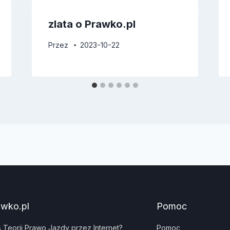
zlata o Prawko.pl
Przez
2023-10-22
awko.pl
Pomoc
s Teorii Prawo Jazdy przez Internet?
Pomoc