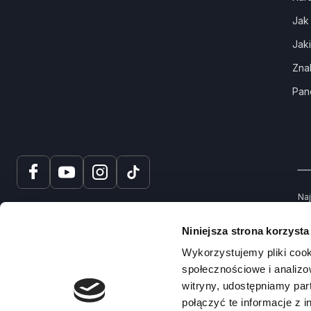
Jak
Jak
Zna
Pan
Naj
tru
spr
Niniejsza strona korzysta
Na
Wykorzystujemy pliki cook
społecznościowe i analizo
witryny, udostępniamy pa
połączyć te informacje z 