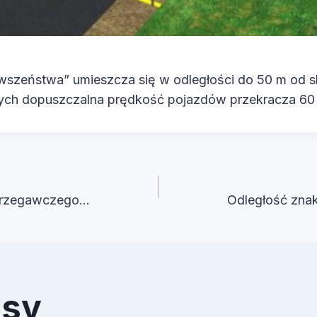
rwszeństwa” umieszcza się w odległości do 50 m od 
rych dopuszczalna prędkość pojazdów przekracza 60
cja
strzegawczego…
Odległość zna
isy