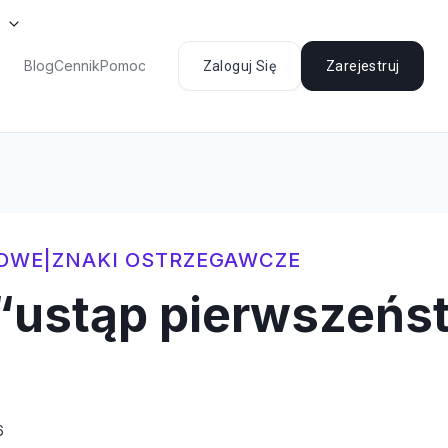
Blog
Cennik
Pomoc
Zaloguj Się
Zarejestruj
GOWE
|
ZNAKI OSTRZEGAWCZE
“ustąp pierwszeńs
6