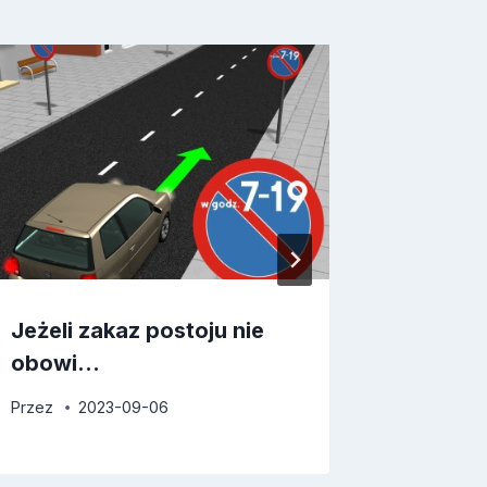
Jeżeli zakaz postoju nie
Znak “
obowi…
używan
Przez
2023-09-06
Przez
2