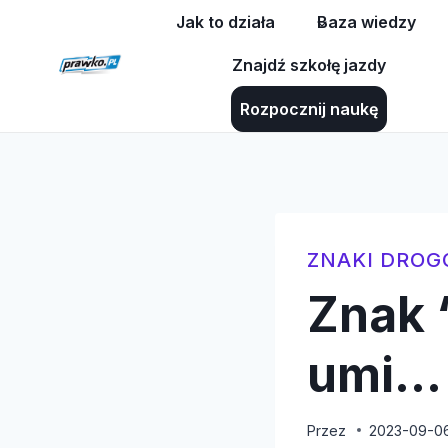
Przejdź
Jak to działa
Baza wiedzy
do
Znajdź szkołę jazdy
treści
Rozpocznij naukę
ZNAKI DRO
Znak 
umi…
Przez
2023-09-0