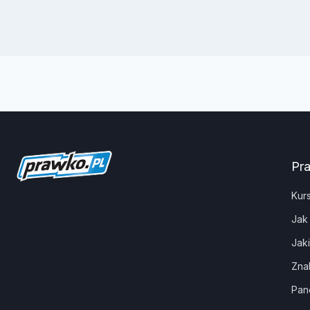
Pr
Kur
Jak
Jak
Zna
Pan