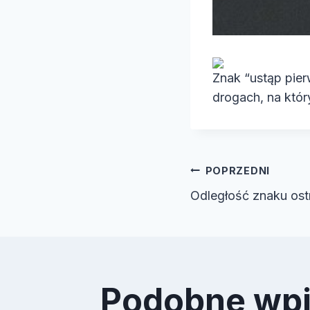
Znak “ustąp pie
drogach, na któ
Nawiga
POPRZEDNI
Odległość znaku o
wpisu
Podobne wp