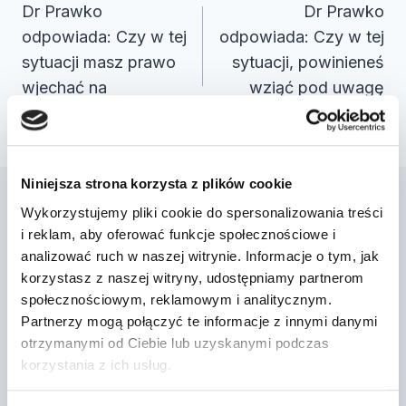
wpisu
Dr Prawko
Dr Prawko
odpowiada: Czy w tej
odpowiada: Czy w tej
sytuacji masz prawo
sytuacji, powinieneś
wjechać na
wziąć pod uwagę
skrzyżowa…
moż…
Niniejsza strona korzysta z plików cookie
Wykorzystujemy pliki cookie do spersonalizowania treści
Podobne wpisy
i reklam, aby oferować funkcje społecznościowe i
analizować ruch w naszej witrynie. Informacje o tym, jak
korzystasz z naszej witryny, udostępniamy partnerom
społecznościowym, reklamowym i analitycznym.
Dr Prawko odpowiada: Czy w tej
Partnerzy mogą połączyć te informacje z innymi danymi
sytuacji masz obowiązek uważnie
otrzymanymi od Ciebie lub uzyskanymi podczas
obserwow…
korzystania z ich usług.
Przez
2022-03-13