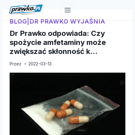
Przejdź
do
treści
BLOG
|
DR PRAWKO WYJAŚNIA
Dr Prawko odpowiada: Czy
spożycie amfetaminy może
zwiększać skłonność k…
Przez
2022-03-13