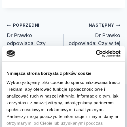
Nawigacja
POPRZEDNI
NASTĘPNY
wpisu
Dr Prawko
Dr Prawko
odpowiada: Czy
odpowiada: Czy w tej
spożycie amfetaminy
sytuacji masz prawo
może zwiększać
zatrzymać pojazd
skłonność k…
prz…
Niniejsza strona korzysta z plików cookie
Wykorzystujemy pliki cookie do spersonalizowania treści
i reklam, aby oferować funkcje społecznościowe i
analizować ruch w naszej witrynie. Informacje o tym, jak
korzystasz z naszej witryny, udostępniamy partnerom
Podobne wpisy
społecznościowym, reklamowym i analitycznym.
Partnerzy mogą połączyć te informacje z innymi danymi
otrzymanymi od Ciebie lub uzyskanymi podczas