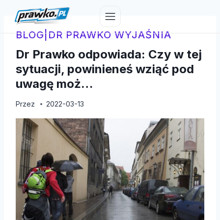
Przejdź
do
treści
BLOG
|
DR PRAWKO WYJAŚNIA
Dr Prawko odpowiada: Czy w tej
sytuacji, powinieneś wziąć pod
uwagę moż…
Przez
2022-03-13