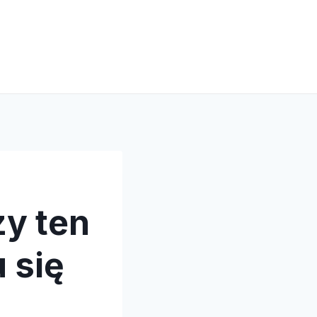
y ten
 się