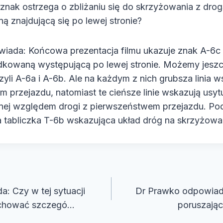
 znak ostrzega o zbliżaniu się do skrzyżowania z dro
 znajdującą się po lewej stronie?
iada: Końcowa prezentacja filmu ukazuje znak A-6c
kowaną występującą po lewej stronie. Możemy jesz
yli A-6a i A-6b. Ale na każdym z nich grubsza linia 
 przejazdu, natomiast te cieńsze linie wskazują usy
ej względem drogi z pierwszeństwem przejazdu. Po
 tabliczka T-6b wskazująca układ dróg na skrzyżowa
cja
: Czy w tej sytuacji
Dr Prawko odpowiada:
chować szczegó…
poruszając