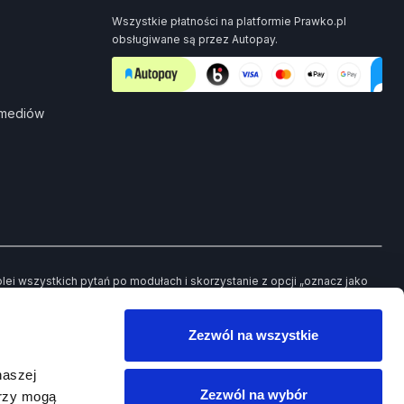
Wszystkie płatności na platformie Prawko.pl
obsługiwane są przez Autopay.
 mediów
i wszystkich pytań po modułach i skorzystanie z opcji „oznacz jako
ch pytań będziesz mieć możliwość powrotu jedynie do tych, które
Zezwól na wszystkie
owego egzaminu.
naszej
Zezwól na wybór
erzy mogą