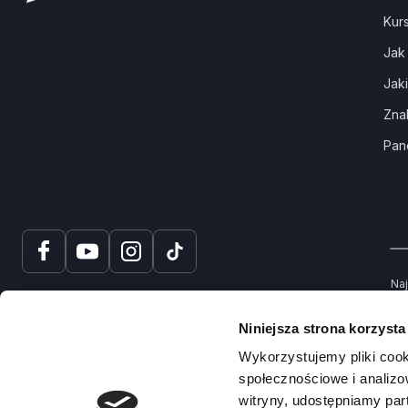
Kur
Jak
Jak
Zna
Pan
Naj
tru
spr
Niniejsza strona korzysta
Na
Wykorzystujemy pliki cook
społecznościowe i analizo
witryny, udostępniamy pa