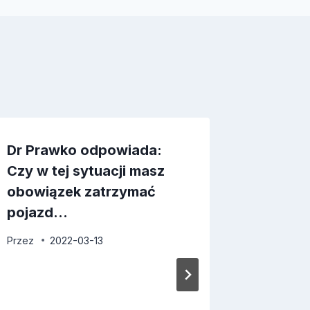
Dr Prawko odpowiada:
Dr Pra
Czy w tej sytuacji masz
Czy w 
obowiązek zatrzymać
Ci skrę
pojazd…
wjech
Przez
2022-03-13
Przez
2