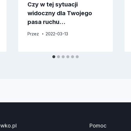
Czy w tej sytuacji
widoczny dla Twojego
pasa ruchu…
Przez
2022-03-13
awko.pl
Pomoc