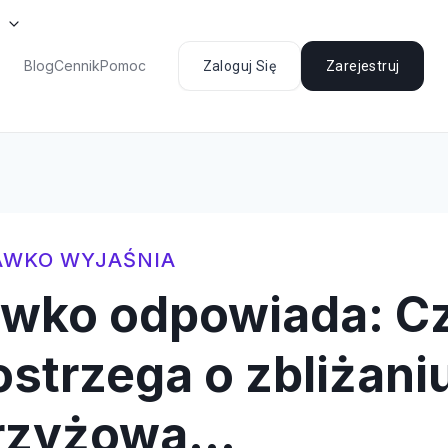
Blog
Cennik
Pomoc
Zaloguj Się
Zarejestruj
AWKO WYJAŚNIA
awko odpowiada: Cz
strzega o zbliżaniu
krzyżowa…