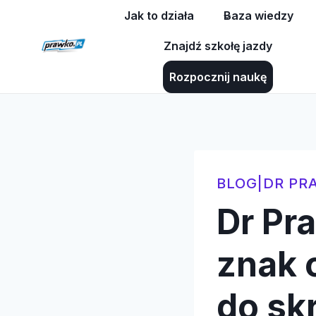
Przejdź
Jak to działa
Baza wiedzy
do
Znajdź szkołę jazdy
treści
Rozpocznij naukę
BLOG
|
DR PR
Dr Pr
znak o
do s