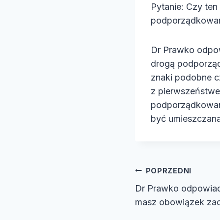
Pytanie: Czy ten
e
podporządkowaną
o
Dr Prawko odpow
drogą podporząd
znaki podobne cz
z pierwszeństwem
podporządkowan
być umieszczana
Nawiga
POPRZEDNI
Dr Prawko odpowiada
wpisu
masz obowiązek za