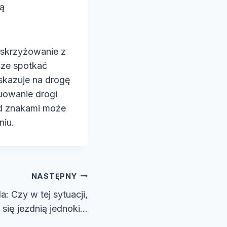
gą
 skrzyżowanie z
cze spotkać
wskazuje na drogę
tuowanie drogi
d znakami może
niu.
NASTĘPNY
 Czy w tej sytuacji,
 się jezdnią jednoki…