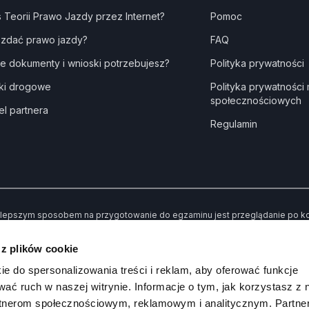
s Teorii Prawo Jazdy przez Internet?
Pomoc
 zdać prawo jazdy?
FAQ
ie dokumenty i wnioski potrzebujesz?
Polityka prywatności
ki drogowe
Polityka prywatności
społecznościowych
el partnera
Regulamin
lepszym sposobem na przygotowanie do egzaminu jest przeglądanie po kole
dne” kiedy udzielisz złej odpowiedzi. Dzięki temu po przerobieniu wszystki
awiły Ci trudności.
 z plików cookie
 koniec możesz sprawdzić swoją wiedzę poprzez rozwiązywanie przykład
ie do spersonalizowania treści i reklam, aby oferować funkcje
wać ruch w naszej witrynie. Informacje o tym, jak korzystasz z 
rtnerom społecznościowym, reklamowym i analitycznym. Partn