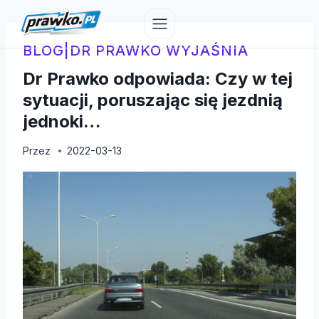
Przejdź
do
treści
BLOG
|
DR PRAWKO WYJAŚNIA
Dr Prawko odpowiada: Czy w tej
sytuacji, poruszając się jezdnią
jednoki…
Przez
2022-03-13