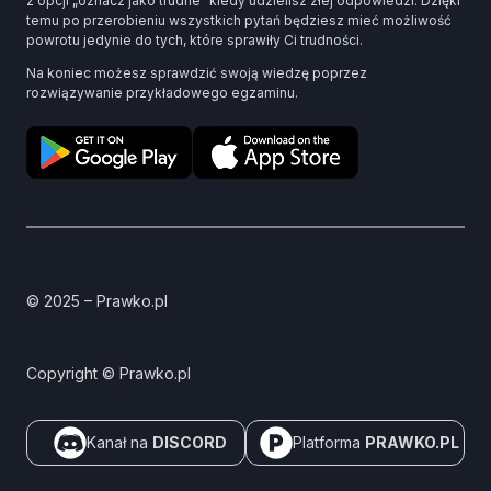
z opcji „oznacz jako trudne” kiedy udzielisz złej odpowiedzi. Dzięki
temu po przerobieniu wszystkich pytań będziesz mieć możliwość
powrotu jedynie do tych, które sprawiły Ci trudności.
Na koniec możesz sprawdzić swoją wiedzę poprzez
rozwiązywanie przykładowego egzaminu.
© 2025 – Prawko.pl
Copyright © Prawko.pl
Kanał na
DISCORD
Platforma
PRAWKO.PL