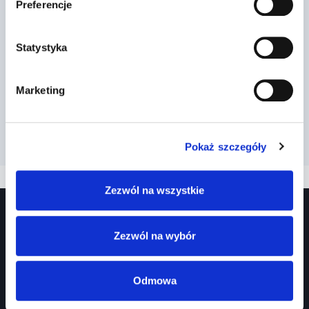
Preferencje
sytuacji, umieszczone po prawej
stronie …
Statystyka
Przez
2022-03-13
Marketing
Pokaż szczegóły
Zezwól na wszystkie
Zezwól na wybór
Odmowa
Prawko.pl