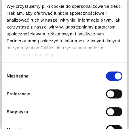
Wykorzystujemy pliki cookie do spersonalizowania treści
i reklam, aby oferować funkcje społecznościowe i
analizować ruch w naszej witrynie. Informacje o tym, jak
korzystasz z naszej witryny, udostępniamy partnerom
społecznościowym, reklamowym i analitycznym.
Partnerzy mogą połączyć te informacje z innymi danymi
otrzymanymi od Ciebie lub uzyskanymi podczas
Dr Prawko odpowiada: Czy w tej
korzystania z ich usług.
sytuacji należy zrezygnować z
rozpoczęci…
Wybór
Niezbędne
zgody
Przez
2022-03-13
Preferencje
Statystyka