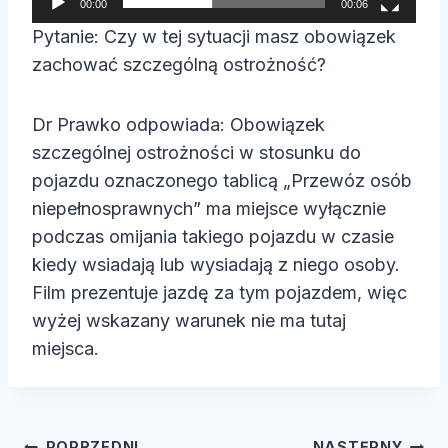
00:00
00:06
a
Pytanie: Czy w tej sytuacji masz obowiązek
c
zachować szczególną ostrożność?
z
v
Dr Prawko odpowiada: Obowiązek
i
szczególnej ostrożności w stosunku do
d
pojazdu oznaczonego tablicą „Przewóz osób
e
niepełnosprawnych” ma miejsce wyłącznie
o
podczas omijania takiego pojazdu w czasie
kiedy wsiadają lub wysiadają z niego osoby.
Film prezentuje jazdę za tym pojazdem, więc
wyżej wskazany warunek nie ma tutaj
miejsca.
Nawigacja
POPRZEDNI
NASTĘPNY