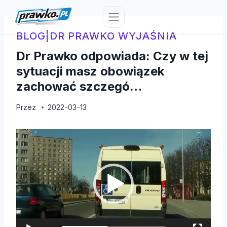
Przejdź
do
treści
BLOG
|
DR PRAWKO WYJAŚNIA
Dr Prawko odpowiada: Czy w tej
sytuacji masz obowiązek
zachować szczegó…
Przez
2022-03-13
O
d
t
w
a
r
z