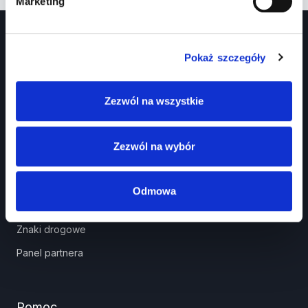
Marketing
Pokaż szczegóły
Zezwól na wszystkie
Prawko.pl
Zezwól na wybór
Kurs Teorii Prawo Jazdy przez Internet?
Jak zdać prawo jazdy?
Odmowa
Jakie dokumenty i wnioski potrzebujesz?
Znaki drogowe
Panel partnera
Pomoc