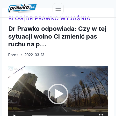
Przejdź
do
treści
BLOG
|
DR PRAWKO WYJAŚNIA
Dr Prawko odpowiada: Czy w tej
sytuacji wolno Ci zmienić pas
ruchu na p…
Przez
2022-03-13
O
d
t
w
a
r
z