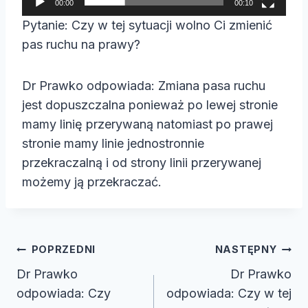
00:00
00:10
a
Pytanie: Czy w tej sytuacji wolno Ci zmienić
c
pas ruchu na prawy?
z
v
Dr Prawko odpowiada: Zmiana pasa ruchu
i
jest dopuszczalna ponieważ po lewej stronie
d
mamy linię przerywaną natomiast po prawej
e
stronie mamy linie jednostronnie
o
przekraczalną i od strony linii przerywanej
możemy ją przekraczać.
Nawigacja
POPRZEDNI
NASTĘPNY
wpisu
Dr Prawko
Dr Prawko
odpowiada: Czy
odpowiada: Czy w tej