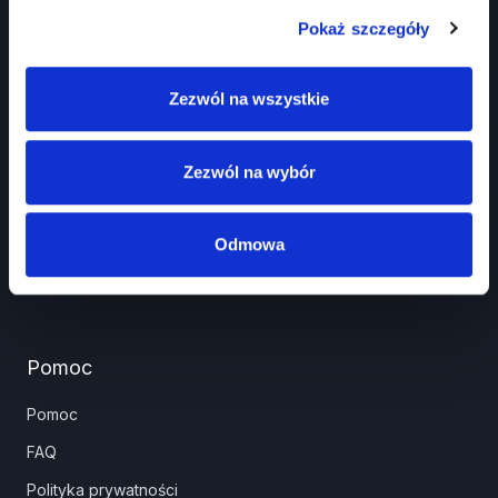
Pokaż szczegóły
Prawko.pl
Zezwól na wszystkie
Kurs Teorii Prawo Jazdy przez Internet?
Jak zdać prawo jazdy?
Zezwól na wybór
Jakie dokumenty i wnioski potrzebujesz?
Znaki drogowe
Odmowa
Panel partnera
Pomoc
Pomoc
FAQ
Polityka prywatności