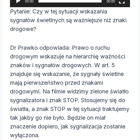
00:00
00:05
a
Pytanie: Czy w tej sytuacji wskazania
c
sygnałów świetlnych są ważniejsze niż znaki
z
drogowe?
v
i
Dr Prawko odpowiada: Prawo o ruchu
d
drogowym wskazuje na hierarchię ważności
e
znaków i sygnałów drogowych. W art. 5
o
znajduje się wskazanie, że sygnały świetlne
mają pierwszeństwo przed znakami
drogowymi. Na filmie widzimy zielone światło
sygnalizatora i znak STOP. Stosujemy się do
światła, a znak STOP w tej sytuacji traktujemy
tak jakby go nie było. Będzie on miał
znaczenie dopiero, jak sygnalizacja zostanie
wyłączona.