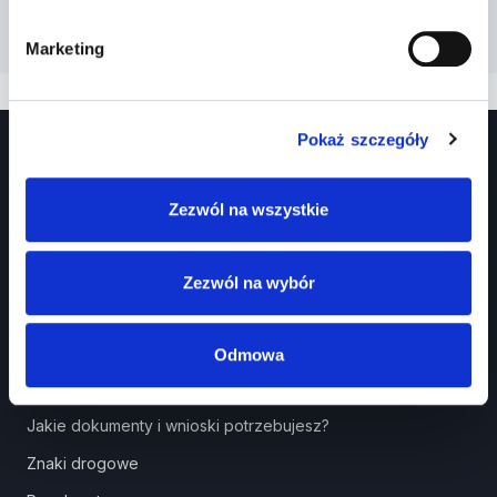
Marketing
Pokaż szczegóły
Zezwól na wszystkie
Zezwól na wybór
Prawko.pl
Kurs Teorii Prawo Jazdy przez Internet?
Odmowa
Jak zdać prawo jazdy?
Jakie dokumenty i wnioski potrzebujesz?
Znaki drogowe