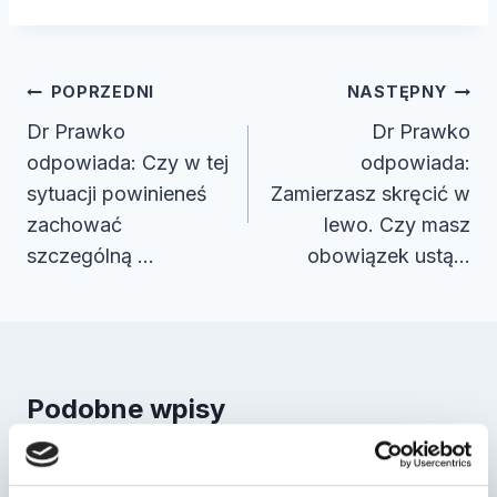
Nawigacja
POPRZEDNI
NASTĘPNY
wpisu
Dr Prawko
Dr Prawko
odpowiada: Czy w tej
odpowiada:
sytuacji powinieneś
Zamierzasz skręcić w
zachować
lewo. Czy masz
szczególną …
obowiązek ustą…
Podobne wpisy