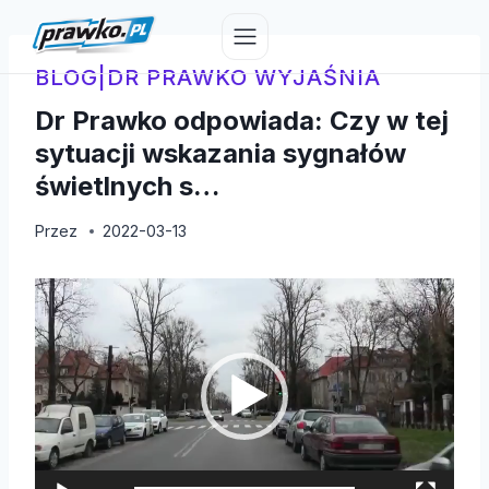
Przejdź
do
treści
BLOG
|
DR PRAWKO WYJAŚNIA
Dr Prawko odpowiada: Czy w tej
sytuacji wskazania sygnałów
świetlnych s…
Przez
2022-03-13
O
d
t
w
a
r
z