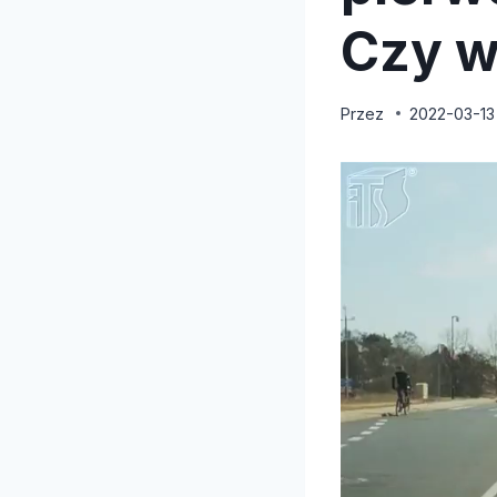
Czy w
Przez
2022-03-13
O
d
t
w
a
r
z
a
c
z
v