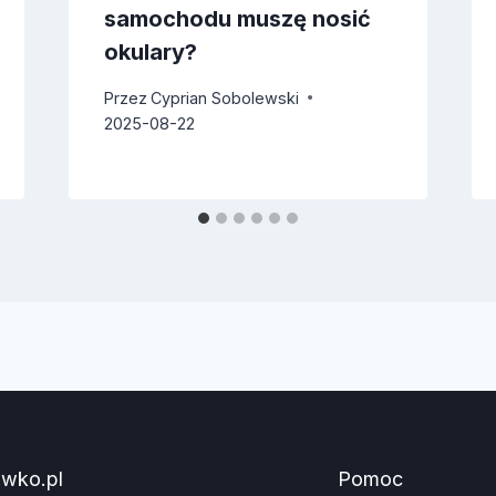
samochodu muszę nosić
okulary?
Przez
Cyprian Sobolewski
2025-08-22
awko.pl
Pomoc