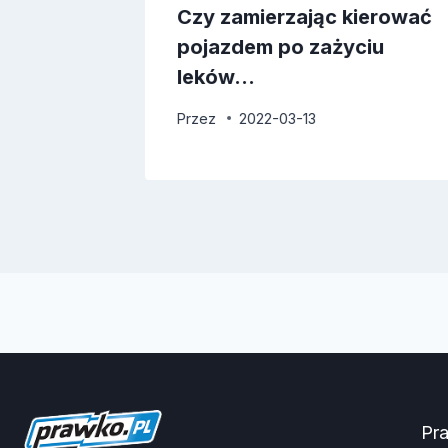
erunku
Czy zamierzając kierować
pojazdem po zażyciu
leków…
Przez
2022-03-13
Pr