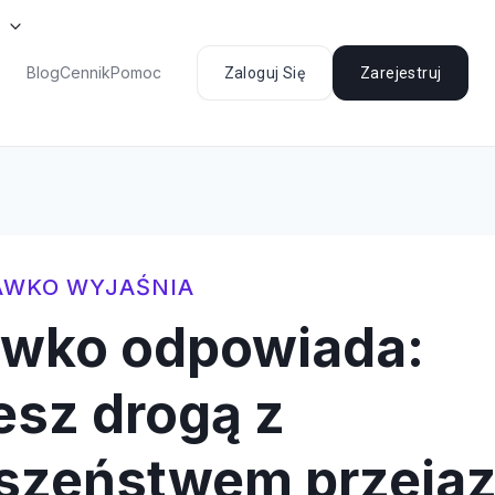
Blog
Cennik
Pomoc
Zaloguj Się
Zarejestruj
AWKO WYJAŚNIA
awko odpowiada:
esz drogą z
szeństwem przejaz