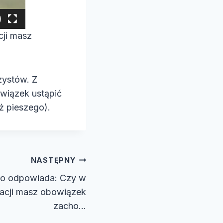
cji masz
zystów. Z
wiązek ustąpić
ż pieszego).
NASTĘPNY
o odpowiada: Czy w
uacji masz obowiązek
zacho…