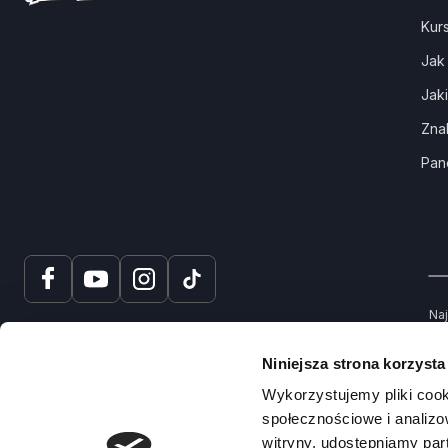
Kur
Jak
Jak
Zna
Pan
Naj
tru
spr
Niniejsza strona korzysta
Na
Wykorzystujemy pliki cook
społecznościowe i analizo
witryny, udostępniamy pa