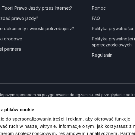
s Teorii Prawo Jazdy przez Internet?
Pomoc
 zdać prawo jazdy?
FAQ
ie dokumenty i wnioski potrzebujesz?
Polityka prywatności
ki drogowe
Polityka prywatności
społecznościowych
el partnera
Regulamin
lepszym sposobem na przygotowanie do egzaminu jest przeglądanie po kole
dne” kiedy udzielisz złej odpowiedzi. Dzięki temu po przerobieniu wszystki
awiły Ci trudności.
 z plików cookie
 koniec możesz sprawdzić swoją wiedzę poprzez rozwiązywanie przykład
ie do spersonalizowania treści i reklam, aby oferować funkcje
wać ruch w naszej witrynie. Informacje o tym, jak korzystasz z 
rtnerom społecznościowym, reklamowym i analitycznym. Partn