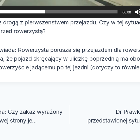
00:08
z drogą z pierwszeństwem przejazdu. Czy w tej sytua
rzed rowerzystą?
iada: Rowerzysta porusza się przejazdem dla rower
a, że pojazd skręcający w uliczkę poprzednią ma obo
werzyście jadącemu po tej jezdni (dotyczy to równie
cja
a: Czy zakaz wyrażony
Dr Prawk
ej strony je…
przedstawionej syt