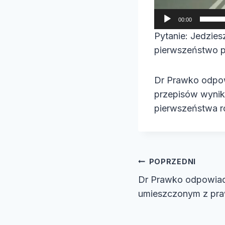
i
00:00
d
Pytanie: Jedzies
e
pierwszeństwo p
o
Dr Prawko odpow
przepisów wynik
pierwszeństwa ro
Nawiga
POPRZEDNI
Dr Prawko odpowiad
wpisu
umieszczonym z praw