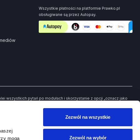
Wszystkie płatności na platformie Prawko.pl
obsługiwane są przez Autopay.
 mediów
i wszystkich pytań po modułach i skorzystanie z opcji „oznacz jako
ch pytań będziesz mieć możliwość powrotu jedynie do tych, które
Zezwól na wszystkie
owego egzaminu.
naszej
Zezwól na wybór
erzy mogą