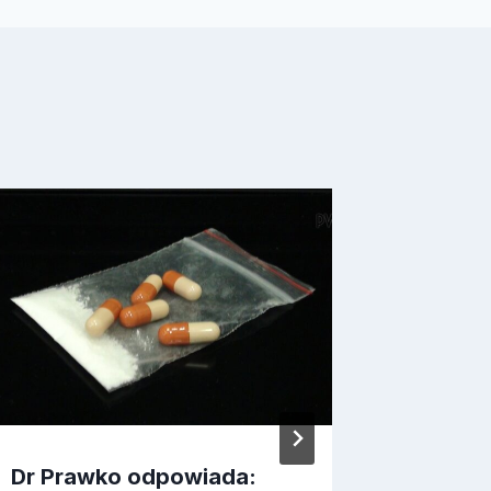
Dr Prawko odpowiada:
Dr Pra