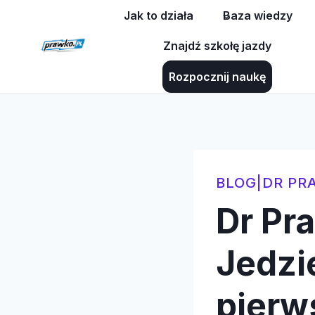
Przejdź
Jak to działa
Baza wiedzy
do
Znajdź szkołę jazdy
treści
Rozpocznij naukę
BLOG
|
DR PR
Dr Pr
Jedzi
pierw