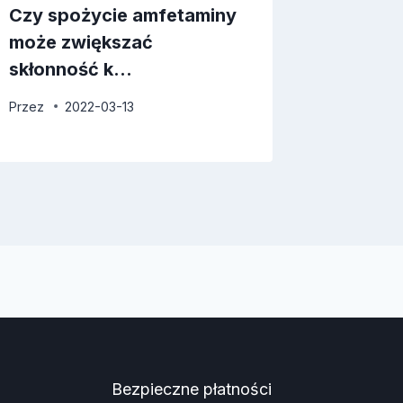
Czy spożycie amfetaminy
Czy ma
może zwiększać
zatrzy
skłonność k…
wiaduk
Przez
2022-03-13
Przez
2
Bezpieczne płatności