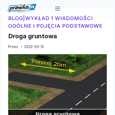
Przejdź
do
treści
BLOG
|
WYKŁAD 1 WIADOMOŚCI
OGÓLNE I POJĘCIA PODSTAWOWE
Droga gruntowa
Przez
2022-03-12