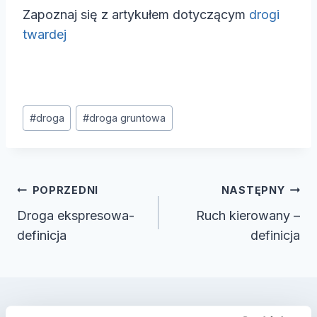
Zapoznaj się z artykułem dotyczącym
drogi
twardej
Tagi
#
droga
#
droga gruntowa
wpisu:
Nawigacja
POPRZEDNI
NASTĘPNY
wpisu
Droga ekspresowa-
Ruch kierowany –
definicja
definicja