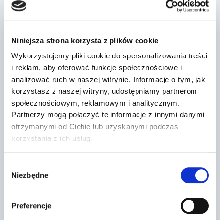
Podobne wpisy
Niniejsza strona korzysta z plików cookie
Dr Prawko odpowiada: Czy
Wykorzystujemy pliki cookie do spersonalizowania treści
wyprzedzając ten samochód masz
i reklam, aby oferować funkcje społecznościowe i
obowiązek zacho…
analizować ruch w naszej witrynie. Informacje o tym, jak
korzystasz z naszej witryny, udostępniamy partnerom
Przez
2022-03-13
społecznościowym, reklamowym i analitycznym.
Partnerzy mogą połączyć te informacje z innymi danymi
otrzymanymi od Ciebie lub uzyskanymi podczas
korzystania z ich usług.
Wybór
Niezbędne
zgody
Preferencje