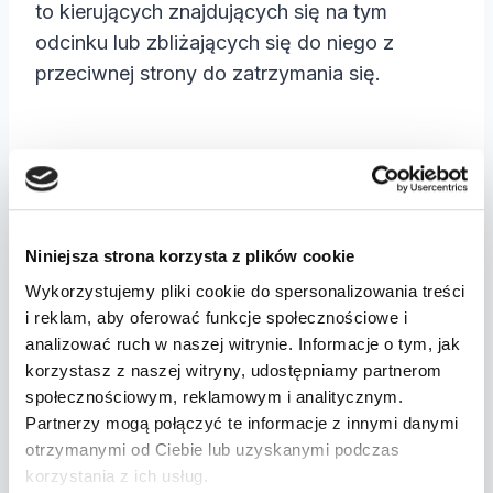
to kierujących znajdujących się na tym
odcinku lub zbliżających się do niego z
przeciwnej strony do zatrzymania się.
Niniejsza strona korzysta z plików cookie
Wykorzystujemy pliki cookie do spersonalizowania treści
i reklam, aby oferować funkcje społecznościowe i
analizować ruch w naszej witrynie. Informacje o tym, jak
Znak C-11 Nakaz jazdy z prawej lub z lewej
korzystasz z naszej witryny, udostępniamy partnerom
strony znaku
społecznościowym, reklamowym i analitycznym.
Partnerzy mogą połączyć te informacje z innymi danymi
otrzymanymi od Ciebie lub uzyskanymi podczas
Czas na znak nakazu. Znak C-11 „nakaz jazdy
korzystania z ich usług.