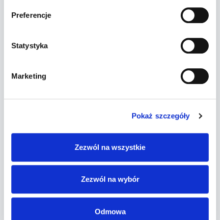
aktualizowane?
Preferencje
Tak, materiały są zawsze zgodne z
aktualnymi standardami
Statystyka
egzaminacyjnymi.
Jak długo mam dostęp do materiałów?
Marketing
Czas dostępu zależy od wybranego
pakietu, zazwyczaj od kilku miesięcy do
roku.
Pokaż szczegóły
Czy mogę korzystać z materiałów na
urządzeniach mobilnych?
Zezwól na wszystkie
Tak, materiały są dostępne na różnych
urządzeniach, w tym na smartfonach i
tabletach.
Zezwól na wybór
Czy oferowane jest wsparcie w razie
pytań?
Odmowa
Tak, zapewniamy wsparcie techniczne i