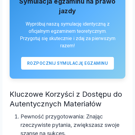
Symulacja egzaminu na prawo
jazdy
Wypróbuj naszą symulację identyczną z
oficjalnym egzaminem teoretycznym.
Przygotuj się skutecznie i zdaj za pierwszym
razem!
ROZPOCZNIJ SYMULACJĘ EGZAMINU
Kluczowe Korzyści z Dostępu do
Autentycznych Materiałów
Pewność przygotowania: Znając
rzeczywiste pytania, zwiększasz swoje
szanse na sukces.