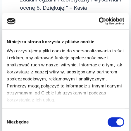
ocenę 5. Dziękuję!” – Kasia
Podsumowanie
Dostęp do autentycznych materiałów
Niniejsza strona korzysta z plików cookie
egzaminacyjnych to klucz do sukcesu na
Wykorzystujemy pliki cookie do spersonalizowania treści
egzaminie na prawo jazdy. Daje nie tylko
i reklam, aby oferować funkcje społecznościowe i
wiedzę, ale przede wszystkim pewność
analizować ruch w naszej witrynie. Informacje o tym, jak
siebie i spokój ducha. Pamiętaj, że jeśli zdasz
korzystasz z naszej witryny, udostępniamy partnerom
społecznościowym, reklamowym i analitycznym.
egzamin na tych materiałach w domu, masz
Partnerzy mogą połączyć te informacje z innymi danymi
duże szanse na sukces w WORD.
otrzymanymi od Ciebie lub uzyskanymi podczas
korzystania z ich usług.
Najczęściej Zadawane Pytania
(FAQ)
Wybór
Niezbędne
zgody
Czy materiały są regularnie