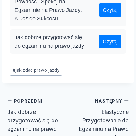
Pewność i Spokój na
Egzaminie na Prawo Jazdy:
Czytaj
Klucz do Sukcesu
Jak dobrze przygotować się
Czytaj
do egzaminu na prawo jazdy
Tagi
#
jak zdać prawo jazdy
wpisu:
Nawigacja
POPRZEDNI
NASTĘPNY
wpisu
Jak dobrze
Elastyczne
przygotować się do
Przygotowanie do
egzaminu na prawo
Egzaminu na Prawo