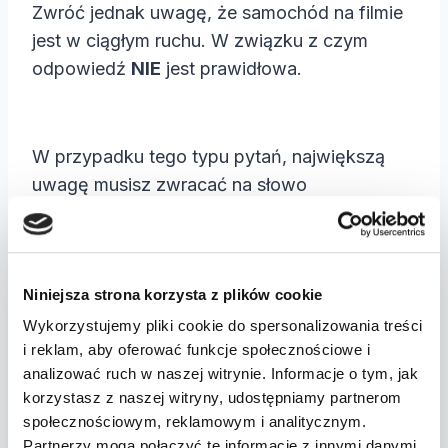
Zwróć jednak uwagę, że samochód na filmie
jest w ciągłym ruchu. W związku z czym
odpowiedź
NIE
jest prawidłowa.
W przypadku tego typu pytań, największą
uwagę musisz zwracać na słowo
“szczególną”. Jak wiadomo podczas
kierowania samochodem musisz ciągle
zachowywać ostrożność, “szczególną” w
Niniejsza strona korzysta z plików cookie
konkretnych przypadkach, kiedy sytuacja na
drodze tego wymaga.
Wykorzystujemy pliki cookie do spersonalizowania treści
i reklam, aby oferować funkcje społecznościowe i
analizować ruch w naszej witrynie. Informacje o tym, jak
korzystasz z naszej witryny, udostępniamy partnerom
społecznościowym, reklamowym i analitycznym.
Sprawdź również
Po czym poznać, że jestem
Partnerzy mogą połączyć te informacje z innymi danymi